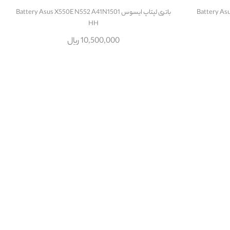
باتری لپتاپ ایسوس Battery Asus X550E N552 A41N1501
HH
10,500,000 ریال