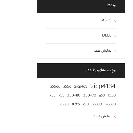
برند‌ها
ASUS
DELL
نمایش همه
برچسب‌های پرطرفدار
2icp4134
a556u
a556
2icp463
k55
k53
g50-80
g50-70
f550
g50
x55
x53
x550z
n5030
m5030
نمایش همه