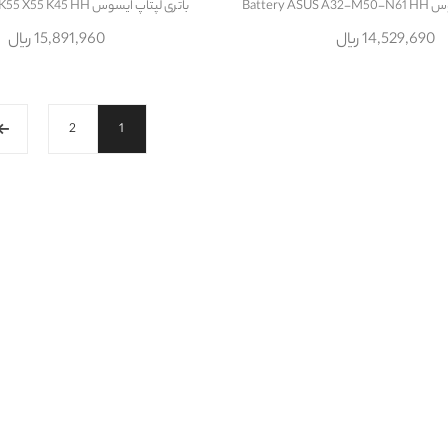
Battery 
باتری لپتاپ ایسوس Battery Asus K55 X55 K45 HH
14,529,690 ریال
15,891,960 ریال
2
1