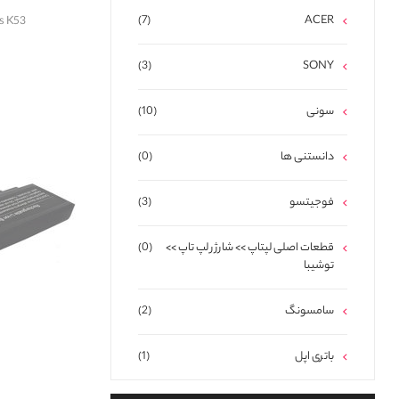
(7)
ACER
 Asus K53
(3)
SONY
سونی
(10)
دانستنی ها
(0)
فوجیتسو
(3)
قطعات اصلی لپتاپ >> شارژر لپ تاپ >>
(0)
توشیبا
سامسونگ
(2)
باتری اپل
(1)