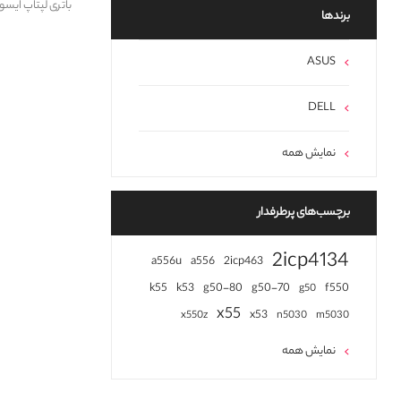
باتری لپتاپ ایسوس ASUS A32-M50-N61 HH
برند‌ها
ASUS
DELL
نمایش همه
برچسب‌های پرطرفدار
2icp4134
a556u
a556
2icp463
k55
k53
g50-80
g50-70
f550
g50
x55
x53
x550z
n5030
m5030
نمایش همه