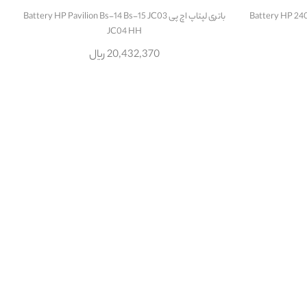
باتری لپتاپ اچ پی Battery HP Pavilion Bs-14 Bs-15 JC03
JC04 HH
20,432,370 ریال