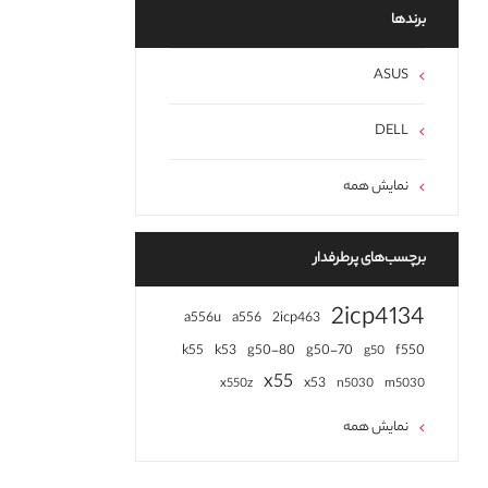
برند‌ها
ASUS
DELL
نمایش همه
برچسب‌های پرطرفدار
2icp4134
a556u
a556
2icp463
k55
k53
g50-80
g50-70
f550
g50
x55
x53
x550z
n5030
m5030
نمایش همه