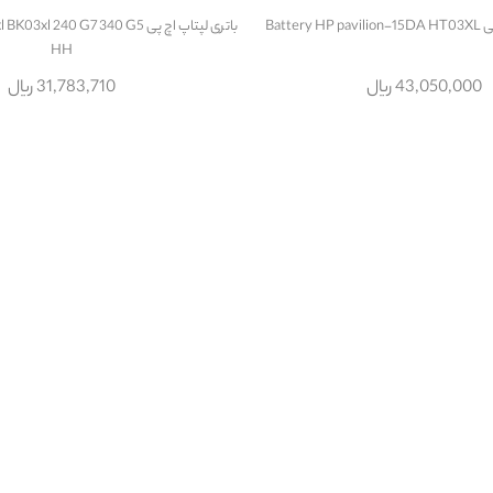
Batte
باتری لپتاپ اچ پی  240 G7 340 G5
HH
43,050,000 ریال
31,783,710 ریال