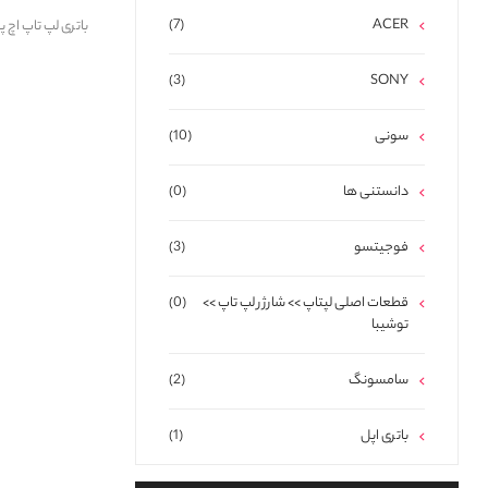
(7)
ACER
باتری لپ تاپ اچ پی ry HP pavilion-15DA HT03XL
(3)
SONY
سونی
(10)
دانستنی ها
(0)
فوجیتسو
(3)
قطعات اصلی لپتاپ >> شارژر لپ تاپ >>
(0)
توشیبا
سامسونگ
(2)
باتری اپل
(1)