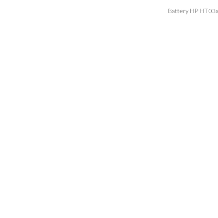
Battery HP HT03xl BK03xl