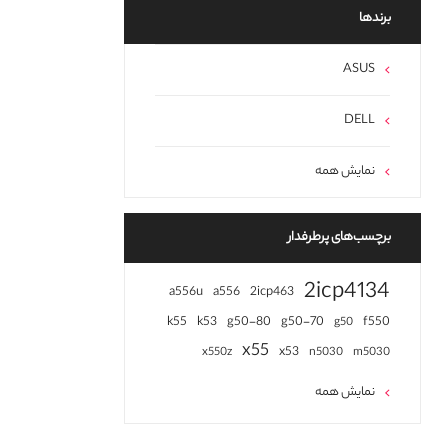
برند‌ها
ASUS
DELL
نمایش همه
برچسب‌های پرطرفدار
2icp4134
a556u
a556
2icp463
k55
k53
g50-80
g50-70
f550
g50
x55
x53
x550z
n5030
m5030
نمایش همه