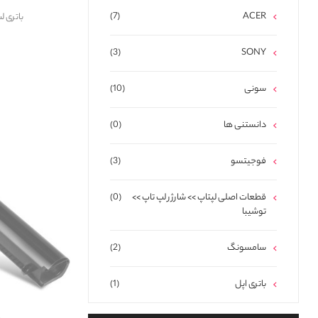
(7)
ACER
باتری لپ تاپ 
(3)
SONY
سونی
(10)
دانستنی ها
(0)
فوجیتسو
(3)
قطعات اصلی لپتاپ >> شارژر لپ تاپ >>
(0)
توشیبا
سامسونگ
(2)
باتری اپل
(1)