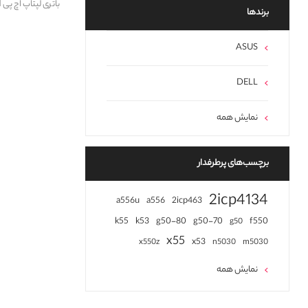
باتری لپتاپ اچ پی Battery HP ProBook 240 G2 OA04 HH
برند‌ها
ASUS
DELL
نمایش همه
برچسب‌های پرطرفدار
2icp4134
a556u
a556
2icp463
k55
k53
g50-80
g50-70
f550
g50
x55
x53
x550z
n5030
m5030
نمایش همه