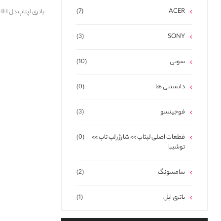
(7)
ACER
باتری لپتاپ دل Battery Dell Inspiron 1525-1526-1545 HH
(3)
SONY
سونی
(10)
دانستنی ها
(0)
فوجیتسو
(3)
قطعات اصلی لپتاپ >> شارژر لپ تاپ >>
(0)
توشیبا
سامسونگ
(2)
باتری اپل
(1)