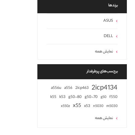
برند‌ها
ASUS
DELL
نمایش همه
برچسب‌های پرطرفدار
2icp4134
a556u
a556
2icp463
k55
k53
g50-80
g50-70
f550
g50
x55
x53
x550z
n5030
m5030
نمایش همه