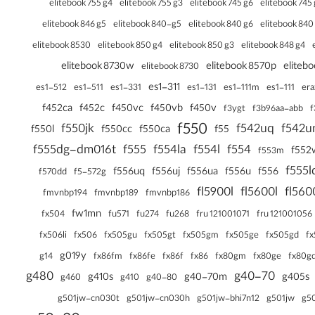
elitebook 755 g4
elitebook 755 g3
elitebook 745 g6
elitebook 745
elitebook 846 g5
elitebook 840-g5
elitebook 840 g6
elitebook 840
elitebook 8530
elitebook 850 g4
elitebook 850 g3
elitebook 848 g4
elitebook 8730w
elitebook 8570p
eliteb
elitebook 8730
es1-311
es1-512
era
es1-511
es1-331
es1-131
es1-111m
es1-111
f452ca
f452c
f450vc
f450vb
f450v
f3ygt
f3b96aa-abb
f
f550
f550jk
f542uq
f542u
f550l
f550cc
f550ca
f55
f555dg-dm016t
f555
f554la
f554l
f554
f552
f553m
f555l
f556uq
f556uj
f556ua
f556u
f556
f570dd
f5-572g
fl5900l
fl5600l
fl560
fmvnbp194
fmvnbp189
fmvnbp186
fw1mn
fu571
fu274
fu268
fru 121001071
fru 121001056
fx504
fx506li
fx506
fx505gu
fx505gt
fx505gm
fx505ge
fx505gd
f
g019y
g14
fx86fm
fx86fe
fx86f
fx86
fx80gm
fx80ge
fx80g
g480
g40-70
g410s
g40-70m
g405s
g460
g410
g40-80
g501jw-cn030t
g501jw-cn030h
g501jw-bhi7n12
g501jw
g5