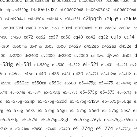
.00605.062
bt.00605.036
bt.00605.020
bt.00605.018
bt.00604.030
bt
bt.00607.127
1r
btp-as4520g
bt.00607.068
bt.00607.067
bt.00607.066
c21pqch
c21pq9h
c21n16
c31-s551
50
c41n1904-1
c41n1904
c41n1416
cm03050xl
cm03
cio3xl
cio3
ci03xl
ci03048xl
ci03
1
cdo3xl
cd03xl
c
cq15
cq14
cq72
cq62
cq57
cq56
cq43
cq42
cq32
r430
cr420
d452v
d452ep
d452ea
d452e
d
-ds01
d550ma
d541na
d505
d500
dj9w6
dm3wc
000
dv2700
dv2400
dv2300
dv2200
dv2000
din02
-531g
e1-531
e1-521
e1-530
dy9
e1-530g
e1-522
e1-431
e1-421
6cb
e46ca
e46c
e440
e435
e430
e
e3-721
e431
e3-112m
e3-112
e550cc
e550ca
e550c
e5-475g
e5-475
e
e5510
e5500
e5-474g
e5-573g
e5-573
e5-574g
e5-574
e5-573t
574t
e5-573tg
e5-571g
e
4d
e5-575g-52np
e5-575g-52dd
e5-575g-513w
e5-575g-50qs
e
wg
e5-575g-56ks
e5-575g-56gu
e5-575g-56ed
e5-575g-55s7
e
e5-575tg
e5-575t
e5-575g-78gh
e5-575g-76yk
e5-575g-765n
e5-774g
e5-774
e7u21ut
e7u21aa
e5-773g
e
e7450
e7440
e7420