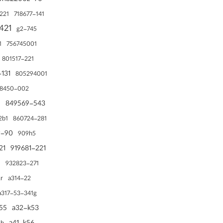
70-nxm1b2200z
221
718677-141
421
745-g2
1
756745001
801517-221
-131
805294001
8450-002
0
849569-543
2b1
860724-281
90-ned1b1000v
909h5
21
919681-221
1
932823-271
r
a314-22
a317-53-341g
55
a32-k53