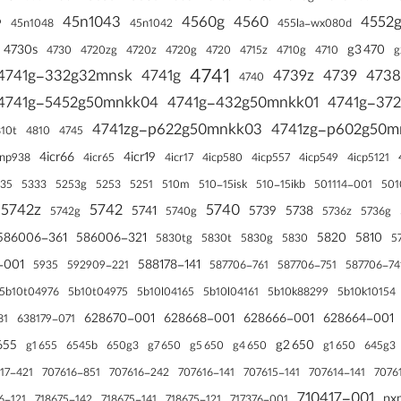
45n1043
4560g
4560
4552
9
45n1048
45n1042
455la-wx080d
4730s
470 g3
4730
4720zg
4720z
4720g
4720
4715z
4710g
4710
4741
4741g-332g32mnsk
4741g
4739z
4739
4738
4740
4741g-5452g50mnkk04
4741g-432g50mnkk01
4741g-37
4741zg-p622g50mnkk03
4741zg-p602g50m
10t
4810
4745
4icr66
4icr19
inp938
4icr65
4icr17
4icp580
4icp557
4icp549
4icp5121
5253
501114-001
35
5333
5253g
5251
510m
510-15isk
510-15ikb
501
5742z
5742
5740
5741
5739
5738
5742g
5740g
5736z
5736g
586006-361
586006-321
5820
5810
5
5830tg
5830t
5830g
5830
-001
588178-141
592909-221
587706-74
5935
587706-761
587706-751
5b10k88299
5b10k10154
5b10t04976
5b10t04975
5b10l04165
5b10l04161
628670-001
628668-001
628666-001
628664-001
81
638179-071
55 g2
650 g2
655 g1
6545b
650 g1
650g3
650 g7
650 g5
650 g4
645g3
707615-141
707614-141
7076
17-421
707616-851
707616-242
707616-141
710417-001