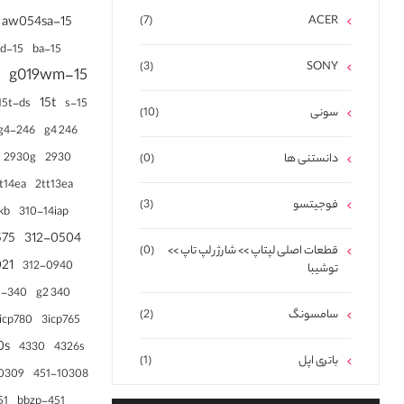
(7)
ACER
15-aw054sa
15-ba
15-bd
(3)
SONY
m
15-g019wm
15t
15t-ds
15-s
سونی
(10)
246-g4
246 g4
2930g
2930
دانستنی ها
(0)
t14ea
2tt13ea
فوجیتسو
(3)
kb
310-14iap
575
312-0504
قطعات اصلی لپتاپ >> شارژر لپ تاپ >>
(0)
021
312-0940
توشیبا
340-g5
340 g2
سامسونگ
(2)
icp780
3icp765
0s
4326s
4330
باتری اپل
(1)
10309
451-10308
bcmn
451-bbzp