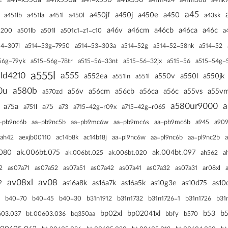
e
a41-x550a
a41x550a
a41-x550
a41x550
a41n1308
a41n1424
a41lk
a45
a450jf
a450j
a450e
a450
a450l
a451lb
a451la
a451l
a43sk
a46v
a46cm
a46cb
a46ca
a46c
a
5200
a501lb
a501l
a501c1-z1-c10
54-307l
a514-53g-7950
a514-53-303a
a514-52g
a514-52-58nk
a514-52
56g-79yk
a515-56g-78tr
a515-56-33nt
a515-56-32jx
a515-56
a515-54g-
a555l
ld4210
a555
a552ea
a550v
a550l
a550jk
a551ln
a551l
0u
a580b
a56v
a56cm
a56cb
a56ca
a56c
a55vs
a55v
a570zd
a580ur9000
a
a75a
a75
a73
a751l
a715-42g-r09x
a715-42g-r065
-pb9nc6b
aa-pb9nc5b
aa-pb9mc6w
aa-pb9mc6s
aa-pb9mc6b
a945
a90
ac14b18j
aa-pl9nc6w
aa-pl9nc6b
aa-pl9nc2b
ah42
aexjb00110
ac14b8k
.080
ak.006bt.075
ak.004bt.097
ak.006bt.025
ak.006bt.020
ah562
a
ar08xl
2
as07a71
as07a52
as07a51
as07a42
as07a41
as07a32
as07a31
av08xl
av08
2
as16a8k
as16a7k
as16a5k
as10g3e
as10d75
as10
b40-70
b40-45
b40-30
b31n1732
b31n1912
b31n1726-1
b31n1726
b31
bp02xl
bp02041xl
b53
b
bq350aa
b570
603.037
bt.00603.036
bbfy