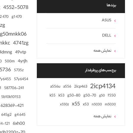
برند‌ها
g
4552-5078
470 g2
470 g1
ASUS
zg
2g50mnkk06
DELL
nkkc
4741zg
نمایش همه
4dmng
49vtp
4yrjh
0
500m
5736
5735z
برچسب‌های پرطرفدار
7y6455
57y6454
2icp4134
a556u
a556
2icp463
1
587706-241
k55
k53
g50-80
g50-70
f550
g50
5b10k10153
x55
x53
x550z
n5030
m5030
628369-421
645g2
645 g4
نمایش همه
6xh00
14-121