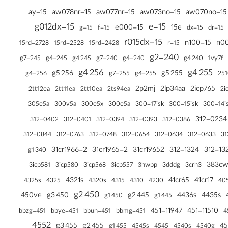
15-ay
15-aw078nr
15-aw077nr
15-aw073no
15-aw070no
15-g012dx
15-e
15-e000
15e
15-g
15-f
15-dx
15-dr
15-r015dx
15-n100
15rd-2728
15rd-2528
15rd-2428
15-r
240-g2
245-g7
245-g4
240-g7
240-g4
245 g4
240 g4
1vy7f
256 g4
255 g4
256 g5
255 g5
256-g4
255-g7
255-g4
251
2p2mj
2lp34aa
2icp765
2i
2tt12ea
2tt11ea
2tt10ea
2ts94ea
305e5a
300v5a
300e5x
300e5a
300-17isk
300-15isk
300-14i
312-0234
312-0402
312-0401
312-0394
312-0393
312-0386
312-0844
312-0763
312-0748
312-0634
312-0633
31
312-0654
31cr1966-2
31cr1965-2
31cr19652
312-1324
312-13
340 g1
383c
3crh3
3icp581
3icp580
3icp568
3icp557
3hwpp
3dddg
4321s
41cr65
41cr17
4325s
4325
4320s
4315
4310
4230
40
450 g2
450ve
450 g3
445 g2
4436s
4435s
450 g1
445 g1
451-11947
451-11510
451-bbzg
451-bbye
4
451-bbun
451-bbmg
4552
455 g3
455 g2
4
455 g1
4545s
4545
4540s
4540g