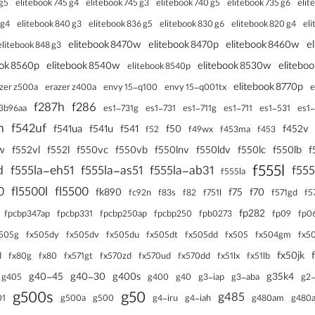
 g5
elitebook 745 g4
elitebook 745 g3
elitebook 740 g5
elitebook 735 g6
elit
 g4
elitebook 840 g3
elitebook 836 g5
elitebook 830 g6
elitebook 820 g4
el
elitebook 8470w
elitebook 8470p
elitebook 8460w
e
elitebook 848 g3
ook 8560p
elitebook 8540w
elitebook 8530w
elitebo
elitebook 8540p
elitebook 8770p
zer z500a
erazer z400a
envy 15-q100
envy 15-q001tx
e
f287h
f286
3b96aa
es1-711g
es1-711
es1-731g
es1-731
es1-531
es1-
n
f542uf
f541ua
f541u
f541
f50
f452v
f52
f49wx
f453ma
f453
w
f552vl
f552l
f550vc
f550vb
f550lnv
f550ldv
f550lc
f550lb
f
f555l
d
f555la-eh51
f555la-as51
f555la-ab31
f55
f555la
0
fl5500l
fl5500
fk890
f75
f70
fc92n
f83s
f82
f571gd
f751l
f5
fp282
fpcbp347ap
fpcbp331
fpcbp250ap
fpcbp250
fpb0273
fp09
fp0
x505g
fx505dy
fx505dv
fx505du
fx505dt
fx505dd
fx505
fx504gm
fx5
fx50jk
fx571gt
d
fx80g
fx80
fx570zd
fx570ud
fx570dd
fx51lx
fx51lb
g40-45
g40-30
g400s
g35k4
g405
g400
g40
g3-iap
g3-aba
g2-
g500s
g50
g485
g500
01
g500a
g4-iru
g4-iah
g480am
g480