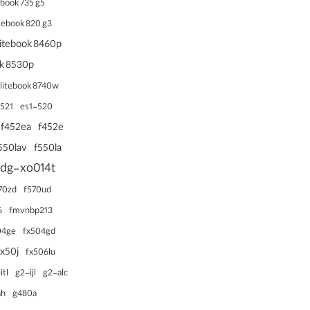
ebook 735 g5
itebook 820 g3
litebook 8460p
ok 8530p
litebook 8740w
521
es1-520
f452ea
f452e
550lav
f550la
5dg-xo014t
70zd
f570ud
6
fmvnbp213
04ge
fx504gd
fx50j
fx506lu
itl
g2-ijl
g2-alc
ah
g480a