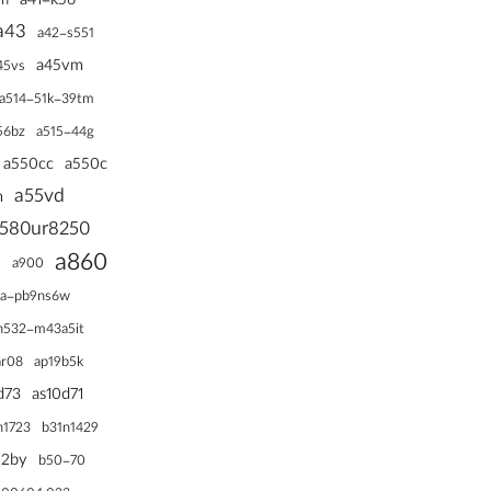
a41-k56
9h
a43
a42-s551
a45vm
45vs
a514-51k-39tm
56bz
a515-44g
a550cc
a550c
a55vd
m
580ur8250
a860
9
a900
aa-pb9ns6w
h532-m43a5it
ar08
ap19b5k
d73
as10d71
n1723
b31n1429
52by
b50-70