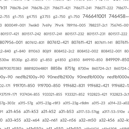
6-121
718675-142
718675-141
718675-121
717376-001
71r31
718678-241
718678-221
718677-421
718677-241
718677-222
718677-
746641001
746458-
755-g2
755-g1
750-g2
750-g1
755 g4
755 g3
3
800049-001
756745-00
7w6k0
7v69y
79vrk
789116-005
788237-2c1
801517-421
801517-242
801517-241
801517-232
801517-231
801517-222
807956-001
807612-421
807611-421
807611
807612-831
807611-141
840-g2
840-g1
811063
808452-2c2
808452-002
808452-001
80jt9
80
849909-85
8530w
8530p
850-g2
850-g1
850 g4
850 g3
849910-850
8858x
8751g
88793070383
888182064801
8730w
860724-2c1
860724-
90-nyx1b1000y
90-ned1b2100y
90ned1b2100y
90ned1b1000y
919701-850
919700-850
919682-831
919682-421
919682-1
02-171
937519-171
937434-855
933321-855
933321-852
932823-421
932823-2c
57g-303z
a315-57g
a315-23g-r8f3
a315-23g-r8dm
a315-23
a314-22-a02
a31-k56
a31-k53
a31-k52
a31-b53
j91
a317-53-57qg
a317-53-510e
50
a33-k55
a32-x64
a32-n61
a32-n56
a32-m50
a32-k56
a32-k