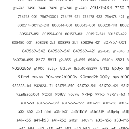
718677-121
718676-421
718676-241
718676-221
718676-141
71867
740715001
7250
745-g1
740-g2
740-g1
7450
7440
7420
756743-001
756743001
756479-421
756478-422
756478-421
800514-001n2-241
800514-001
800513-001
800231-141
8002
805047-851
801554-001
801517-831
801517-541
801517-422
807957-001
808398-2c1
808398-2b1
808450-001
808396-421
849569-542
849569-541
849569-421
845-g2
845-g1
8572
8571
8531
855-g2
855-g1
8540w
8540p
860708-855
90202869
8tt5w
8rt13
8p3yx
8s5b10k88299
8
900 g1
8v5gx
911md
90r-ned2b1000y
90rned2b1000y
90v7w
932823-1c1
932823-171
931719-850
931702-541
931702-421
9317
9tcxn
9t48v
9k1vp
9z.n8ssqq 001
9ov7w
991xp
937519-1c1
a317-53
a317-52-78nf
a317-52-76nc
a317-52
a315-58
a315-
a32-k52
a31-n56
a31n1519
a31n1601
a31n1319
a31lp4q
a31l
a41-k55
a41-k53
a41-k52
a33-n56
a33-m
a412fl
a409m