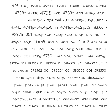
4625
45n1187
45n1186
45n1185
45n1183
45n1182
45n3j
45n104
4738
4738z
4733z
4738g
4736
4733
4730zg
4730z
4741g-372g50mnkk02
4741g-332g50mn
4741z
4741g-5464g50mn
4741g-5462g50mnkk05
493976-001
4935g
4935
4930g
4930
4920g
4920
4820
48
4inr65
4inr19
4wy7c
4t7jn
4inr1966
4inr1965-1
4inp964
4
5735
5733z
5733
5336
5560
5552
5551
5542g
5350
5349
53
5750
5749
5745
5744z
5744
5755g
5755
5750g
5742zg
586028-341
586007-541
587706-221
587706-131
587706-121
593562-001
593554-001
593553-001
593550
5b10k10151
5yhr4
600m
5kigw
5k9cp
5k1gw
5b10w67350
5b10w67336
645 g2
645 g1
640 g2
640 g1
640g3
640 g5
640 g4
639396-31
6kp1n
6k73m
6hy59
68dtp
6
6uquq
6mt4t
655g3
655g2
70-ned1b1200z
70ned1b1200z
708458-001
708457-001
7076