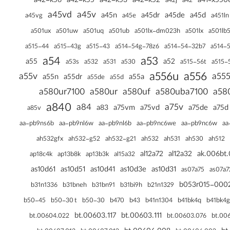
a42-k56
a42-k55
a42-k53
a42-k52
a41‑x550
a42j
a42
a45vd
a45v
a45n
a45dr
a45de
a45d
a45vg
a45e
a451ln
a501ux
a501uw
a501uq
a501ub
a501lx-dm023h
a501lx
a501lb
a515-44
a515-43g
a515-43
a514-54g-78z6
a514-54-32b7
a514-
a54
a53
a55
a52
a530
a515-56t
a53s
a532
a531
a515-
a556u
a556
a55v
a555
a55n
a55dr
a55a
a55de
a55d
a580ur7100
a580ur
a580uf
a580uba7100
a58
a840
a84
a75v
a83
a75vm
a75vd
a75de
a75d
a85v
aa-pb9ns6b
aa-pb9nl6w
aa-pb9nl6b
aa-pb9nc6we
aa-pb9nc6w
aa
ah531
ah530
ah532gfx
ah532-g52
ah532-g21
ah532
ah512
al12a72
al12a32
ak.006bt
ap18c4k
ap13b8k
ap13b3k
al15a32
as10d61
as10d51
as10d41
as10d3e
as10d31
as07a75
as07a7
b053r015-000
b31n1336
b31bi9h
b31bneh
b31bn91
b21n1329
b50-45
b50-30 t
b50-30
b470
b43
b41n1304
b41bk4q
b41bk4g
bt.00603.117
bt.00603.111
bt.00604.022
bt.00603.076
bt.00