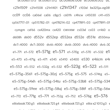
bt.00606.008
bt
bt.00607.013
bt.00607.012
bt.00606.002
c21n1347
c21n1509
c103xl
c21n1508
c21n1401
bx325ja-eg08
cc09
cc06
ca06xl
ca06
c601h
c4hcw
c8gc5
c45030
c41-n5
cp567717-01
cp515782-01
cp478214-02
cp477891-03
cp477891-0
cwvxw
cymgm
cs03xl
cs03
cxf66
cx420mx
cx420
cr460
c
d552v
d552ep
d552ea
d552e
d551e
d608h
d550ma
d600
dv7-4000
dv7-3000
dv6t-4000
dv6t-3000
dv6-4000
dv6-3
e1-571g
e1-571
e1
e1-570
e1-532
e1-771
e1-572
e1-570g
e530
e46cm
e4
e5-473
e5-471g
e5-471
e545
e5410
e5400
e5-523g
e5-523
e5-553
e5-552
e5-532g
e5-532
e5-511
e5-575g-3561
e5-575g-30zj
e5-575g
e5-575
e5-574tg
e5-
e5-575g-54xh
e5-575g-54tu
e5-575g-53b8
e5-575g-53
e5-575g-59ee
e5-575g-58uj
e5-575g-58tf
e5-575g-56
e5-576
e5-771g
e5-771
e5-576g
e5-752g
e5-772
e5-752
elitebook 730 g5
elitebook 725 g4
elitebook 725 g3
elite x2 1013 g3