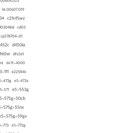
.00604.023
bt.00607.019
34
c21n15wz
d03048xl
cd03
cp578704-01
452c
d450la
dht0w
dfs561
nt
dv7t-4000
3-111
e225846
5-473g
e5-473a
e5-553g
5-571
5-575g-50cb
5-575g-55ns
e5-575g-59gv
5-773
e5-772g