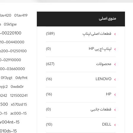
1av420
01av419
منوی اصلی
p
05k1gw
0‑00220100
قطعات اصلی لپتاپ
(589)
110-00440000
لپتاپ اچ پی HP
(0)
b200-01250100
0-02910000
محصولات
(627)
200-03660000
0f3ygt
0dy9nt
(16)
LENOVO
0wdx0r
yjc2
(16)
HP
0242
121500241
1500
15 x570zd
قطعات جانبی
(0)
15-ac100
15-ac000
15-aw004nt
(10)
DELL
15-aw010ds