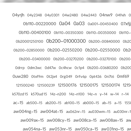
لنوو ThinkCentre / ThinkStation
ایسر Spin
اچ پی Envy
ایسوس سری N
دل سری استودیو
ایسر Extensa
اچ پی Pavilion
ایسوس سری X
04yrjh
04nw9
04y2348
04y0301
04w2480
04w2443
049xh
0
0a04
0a03
ایسر Ferrari
اچ پی Spectre
ایسوس سری B
0b110‑00220000
07xfjj
0a001-00450400
0b110‑00400100
0b110
0b110-00350300
0b110-00350000
اچ پی ProBook
ایسوس سری A
0b200-01000300
0b20001250100
0b200-00840000
0b2
اچ پی Elite Dragonfly
ایسوس سری F
0b200-02550200
0b200-02550000
0b2
0b200-02850000
ایسوس سری U / UL
0b200
0b200-03400000
0b200-03270200
0b200-03270100
ایسوس سری K
0dm3wc
0c4hcw
0drrp
0d47w
0c1p4
0b200-03680200
0b20
0uw280
0mf69
0t2jx4
0rg049
0pt436
0txf9m
0rfv6p
0n7t6
ایسوس سری G
121500176
121500175
121500174
121
121500240
121500239
ایسوس سری R
15 k570zd
15 k570ud
14z-n200
14z-n100
14z-n
14-y
14-w
14-r
15-ac
15-ab500
15-ab200
15-ab100
15-ab000
15-ab
15-a
155
15-aw004ng
15-aw004at
15-au062nr
15-au030wm
15-a
15-aw009ax
15-aw008cy
15-aw008ca
15-aw008ax
15-aw054na
15-aw053nr
15-aw050ca
15-aw031no