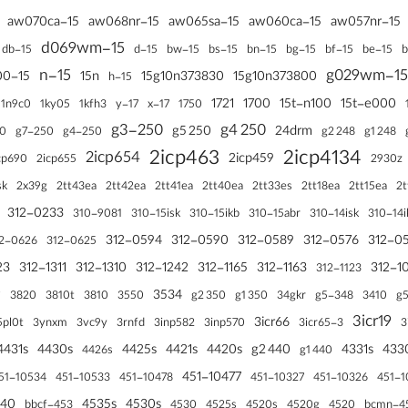
15-aw070ca
15-aw068nr
15-aw065sa
15-aw060ca
15-aw057nr
15-d069wm
15-bn
15-bg
15-db
15-d
15-bw
15-bs
15-bf
15-be
15-n
15-g029w
15-n000
15n
15g10n373830
15g10n373800
15-h
1721
1700
15t-n100
15t-e000
17-y
17-x
1750
1n9c0
1ky05
1kfh3
250-g3
250 g4
250 g5
24drm
250-g7
250-g4
248 g2
248 g1
0
2icp463
2icp4134
2icp654
2icp459
cp690
2icp655
2930z
2x39g
sk
2tt43ea
2tt42ea
2tt41ea
2tt40ea
2tt33es
2tt18ea
2tt15ea
2t
312-0233
310-9081
310-15isk
310-15ikb
310-15abr
310-14isk
310-14i
312-0594
312-0590
312-0589
312-0576
312-0
2-0626
312-0625
23
312-1311
312-1310
312-1242
312-1165
312-1163
312-1
312-1123
w
3534
350 g2
350 g1
348-g5
3820
3810t
3810
3550
34gkr
3410
3icr19
3icr66
3
5pl0t
3ynxm
3vc9y
3rnfd
3inp582
3inp570
3icr65-3
4431s
4430s
4425s
4421s
4420s
440 g2
4331s
433
440 g1
4426s
451-10477
51-10534
451-10533
451-10478
451-10327
451-10326
451-
540
4535s
4530s
453-bbcf
4525s
4520s
4530
4520g
4520
451-