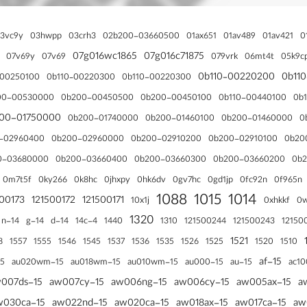
فلت لپتاپ
03crh3
3vc9y
03hwpp
02b200-03660500
01ax651
01av489
01av421
0
07g016wc1865
07g016c71875
07v69y
07v69
079vrk
06mt4t
05k9c
0b110‑00220200
0b11
-00250100
0b110-00220300
0b110‑00220300
0b200-00450500
0b110-00440100
0b
00-00530000
0b200-00450100
00-01750000
0b200-01740000
0b200-01460100
0b200-01460000
0
-02960400
0b200-02960000
0b200-02910200
0b200-02910100
0b20
0-03680000
0b200-03660400
0b200-03660300
0b200-03660200
0b
0ky266
0gd1jp
0fc92n
0f965n
0m7t5f
0k8hc
0jhxpy
0hk6dv
0gv7hc
1088
1015
1014
500173
121500172
121500171
10x1j
0xhkkf
0w
1320
14-n
1440
121500244
121500243
12150
14-g
14-d
14c-4
1310
1521
1546
1545
1526
1525
8
1557
1555
1537
1536
1535
1520
1510
15-af
u030nr
15-au020wm
15-au018wm
15-au010wm
15-au000
15-au
15-aw007ds
15-aw007cy
15-aw006ng
15-aw006cy
15-aw005ax
15-aw030ca
15-aw022nd
15-aw020ca
15-aw018ax
15-aw017ca