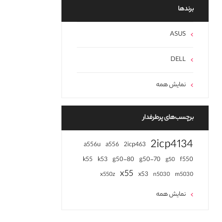
برند‌ها
ASUS
DELL
نمایش همه
برچسب‌های پرطرفدار
2icp4134
a556u
a556
2icp463
k55
k53
g50-80
g50-70
f550
g50
x55
x53
x550z
n5030
m5030
نمایش همه