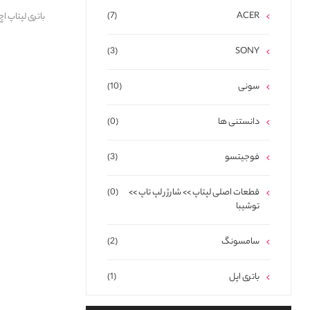
(7)
ACER
باتری لپتاپ اچ پی  CI03XL 650G2 HH
(3)
SONY
سونی
(10)
دانستنی ها
(0)
فوجیتسو
(3)
قطعات اصلی لپتاپ >> شارژر لپ تاپ >>
(0)
توشیبا
سامسونگ
(2)
باتری اپل
(1)