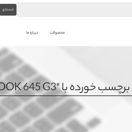
جستجو
محصولات
درباره ما
لپ‌تاپ استوک
برندها
باتری لپ تاپ
خورده با "PROBOOK 645 G3"
شارژر لپ تاپ
کیبورد لپ تاپ
ال ای دی لپ تاپ
فن لپتاپ