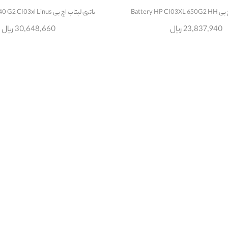
Battery HP
باتری لپتاپ اچ پی Battery HP 640 G2 CI03xl Linus
23,837,940 ریال
30,648,660 ریال