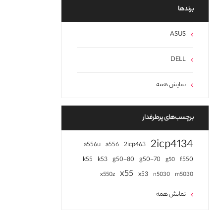
برند‌ها
ASUS
DELL
نمایش همه
برچسب‌های پرطرفدار
2icp4134
a556u
a556
2icp463
k55
k53
g50-80
g50-70
f550
g50
x55
x53
x550z
n5030
m5030
نمایش همه