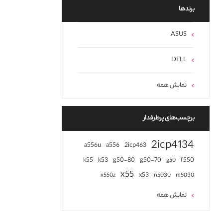
برند‌ها
ASUS
DELL
نمایش همه
برچسب‌های پرطرفدار
2icp4134
a556u
a556
2icp463
k55
k53
g50-80
g50-70
f550
g50
x55
x53
x550z
n5030
m5030
نمایش همه