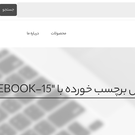
جستجو
محصولات
درباره ما
لپ‌تاپ استوک
برندها
باتری لپ تاپ
ب خورده با "NOTEBOOK-15"
شارژر لپ تاپ
کیبورد لپ تاپ
ال ای دی لپ تاپ
فن لپتاپ