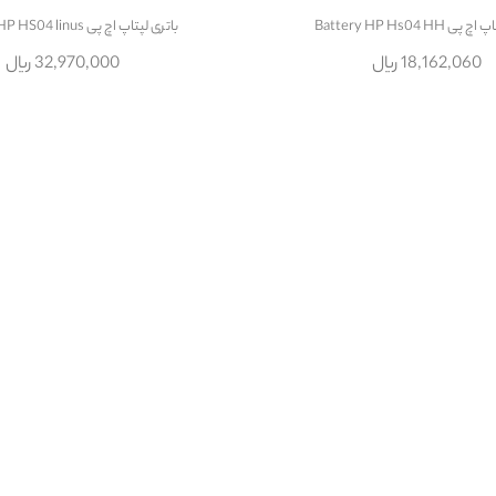
 Battery HP Hs04 HH
باتری لپتاپ اچ پی Battery HP HS04 linus
18,162,060 ریال
32,970,000 ریال