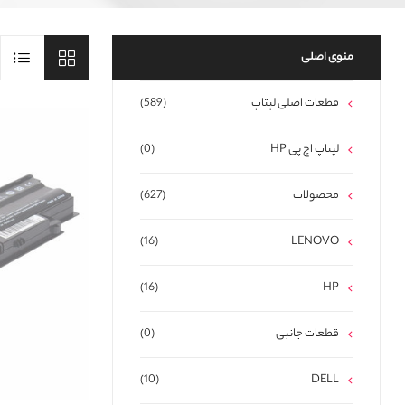
منوی اصلی
قطعات اصلی لپتاپ
(589)
لپتاپ اچ پی HP
(0)
محصولات
(627)
(16)
LENOVO
(16)
HP
قطعات جانبی
(0)
(10)
DELL