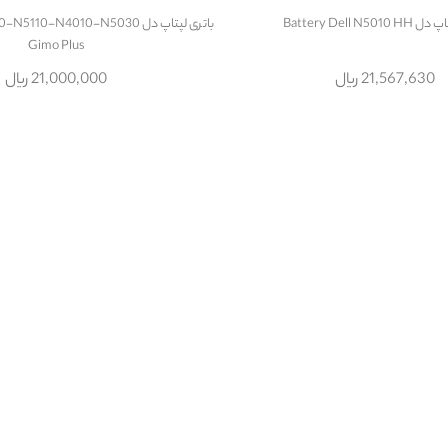
Battery Dell N50
باتری لپتاپ دل 110-N4010-N5030
Gimo Plus
21,567,630 ریال
21,000,000 ریال