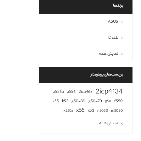
برند‌ها
ASUS
DELL
نمایش همه
برچسب‌های پرطرفدار
2icp4134
a556u
a556
2icp463
k55
k53
g50-80
g50-70
f550
g50
x55
x53
x550z
n5030
m5030
نمایش همه