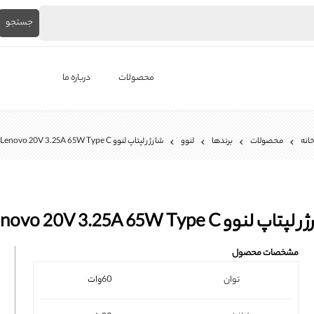
جستجو
محصولات
درباره ما
لپ‌تاپ استوک
انه
محصولات
برندها
لنوو
شارژر لپتاپ لنوو Lenovo 20V 3.25A 65W Type C
برندها
باتری لپ تاپ
شارژر لپ تاپ
تاپ لنوو Lenovo 20V 3.25A 65W Type C
کیبورد لپ تاپ
مشخصات محصول
ال ای دی لپ تاپ
توان
60وات
فن لپتاپ