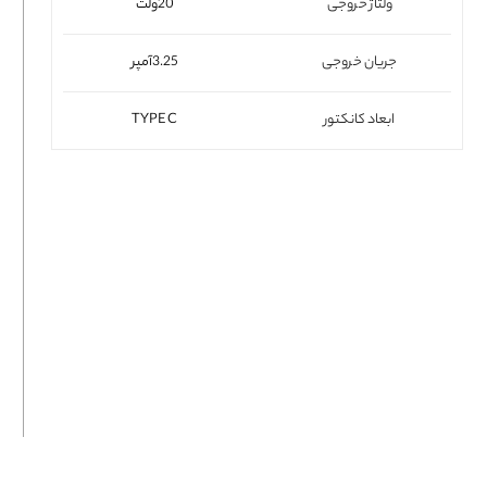
ولتاژ خروجی
20ولت
فلت لپتاپ
جریان خروجی
3.25آمپر
ابعاد کانکتور
TYPE C