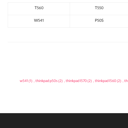
T560
T550
W541
P50S
w541
(1)
,
thinkpad p50s
(2)
,
thinkpad l570
(2)
,
thinkpad l560
(2)
,
th