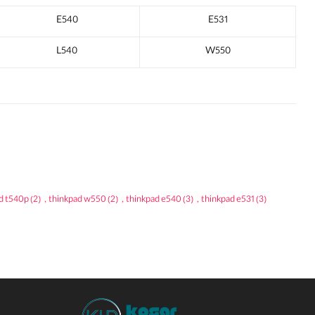
E540
E531
L540
W550
d t540p
(2)
,
thinkpad w550
(2)
,
thinkpad e540
(3)
,
thinkpad e531
(3)