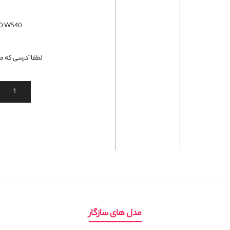
فلت لپتاپ
 E540 W540
لطفا آدرسی که می
مدل های سازگار