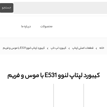
جستجو
محصولات
درباره ما
لپ‌تاپ استوک
خانه
قطعات اصلی لپتاپ
کیبورد لپ تاپ
کیبورد لپتاپ لنوو E531 با موس و فریم
برندها
باتری لپ تاپ
شارژر لپ تاپ
کیبورد لپتاپ لنوو E531 با موس و فریم
کیبورد لپ تاپ
0
ال ای دی لپ تاپ
فن لپتاپ