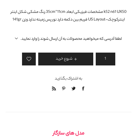
k52 n61 UX50 مشخصات فیزیکی ابعاد 35cm*11cm رنگ مشکی شکل اینتر
اینترکوچک-US Layout فریم بین دکمه دارد نور پس زمینه ندارد وزن 141gr
لطفا آدرسی که میخواهید محصولات به آن ارسال شوند را وارد نمایید.
شروع خرید
به اشتراک بگذارید
مدل های سازگار