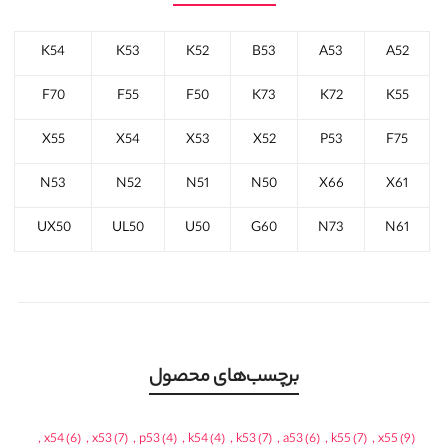
K54
K53
K52
B53
A53
A52
F70
F55
F50
K73
K72
K55
X55
X54
X53
X52
P53
F75
N53
N52
N51
N50
X66
X61
UX50
UL50
U50
G60
N73
N61
برچسب‌های محصول
,
x54
(6)
,
x53
(7)
,
p53
(4)
,
k54
(4)
,
k53
(7)
,
a53
(6)
,
k55
(7)
,
x55
(9)