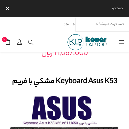
جستجو
جستجو
خانه
محصولات
برندها
Keyboard Asus K53 مشکي با فريم
(0)
11,067,000 ریال
Keyboard Asus K53 مشکي با فريم