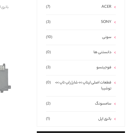
(7)
ACER
باتری لپ تا
(3)
SONY
سونی
(10)
دانستنی ها
(0)
فوجیتسو
(3)
قطعات اصلی لپتاپ >> شارژر لپ تاپ >>
(0)
توشیبا
سامسونگ
(2)
باتری اپل
(1)