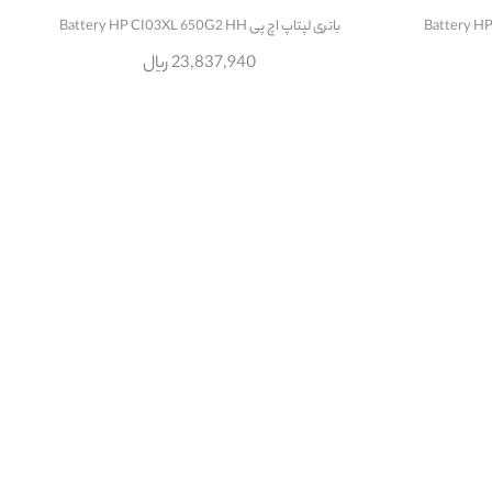
باتری لپتاپ اچ پی Battery HP CI03XL 650G2 HH
23,837,940 ریال