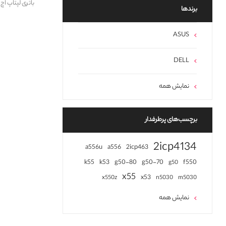
باتری لپتاپ اچ پی P 640 G2 CI03xl Linus
برند‌ها
ASUS
DELL
نمایش همه
برچسب‌های پرطرفدار
2icp4134
a556u
a556
2icp463
k55
k53
g50-80
g50-70
f550
g50
x55
x53
x550z
n5030
m5030
نمایش همه