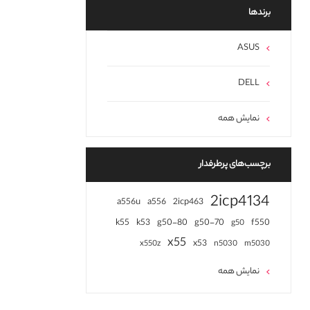
برند‌ها
ASUS
DELL
نمایش همه
برچسب‌های پرطرفدار
2icp4134
a556u
a556
2icp463
k55
k53
g50-80
g50-70
f550
g50
x55
x53
x550z
n5030
m5030
نمایش همه