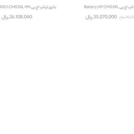
ی Battery HP CM03XL
باتری لپتاپ اچ پی Battery HP 840G1 CM03XL HH
35,070,000 ریال
26,108,040 ریال
3 ریال