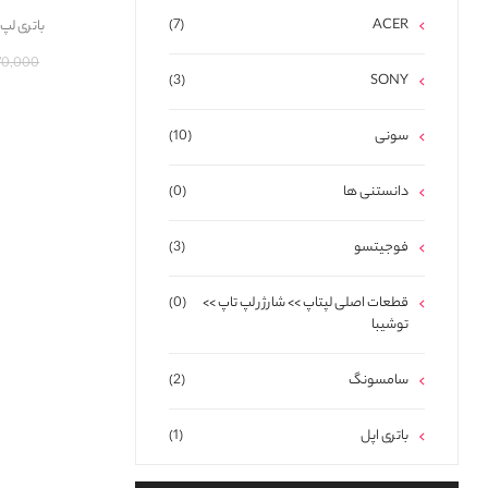
(7)
ACER
باتری لپ تاپ اچ پ
9,270,000
(3)
SONY
سونی
(10)
دانستنی ها
(0)
فوجیتسو
(3)
قطعات اصلی لپتاپ >> شارژر لپ تاپ >>
(0)
توشیبا
سامسونگ
(2)
باتری اپل
(1)