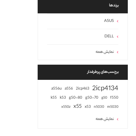
برند‌ها
ASUS
DELL
نمایش همه
برچسب‌های پرطرفدار
2icp4134
a556u
a556
2icp463
k55
k53
g50-80
g50-70
f550
g50
x55
x53
x550z
n5030
m5030
نمایش همه