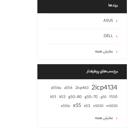
برند‌ها
ASUS
DELL
نمایش همه
برچسب‌های پرطرفدار
2icp4134
a556u
a556
2icp463
k55
k53
g50-80
g50-70
f550
g50
x55
x53
x550z
n5030
m5030
نمایش همه