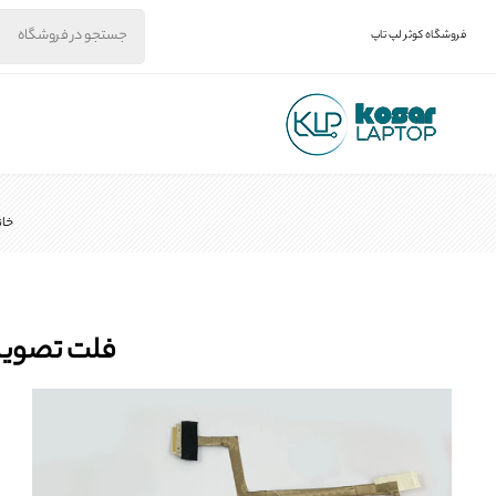
فروشگاه کوثر لپ تاپ
خان
فلت تصویر لپتاپ لنوو Z500 ب