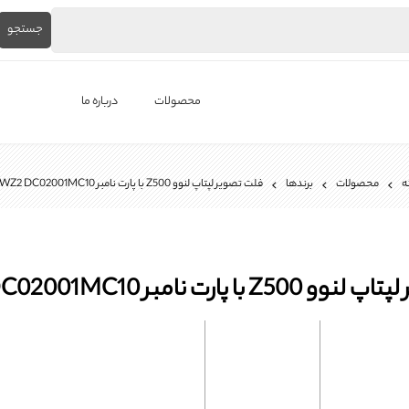
جستجو
محصولات
درباره ما
لپ‌تاپ استوک
ه
محصولات
برندها
فلت تصویر لپتاپ لنوو Z500 با پارت نامبر VIWZ2 DC02001MC10
برندها
باتری لپ تاپ
شارژر لپ تاپ
ا پارت نامبر VIWZ2 DC02001MC10
کیبورد لپ تاپ
ال ای دی لپ تاپ
فن لپتاپ