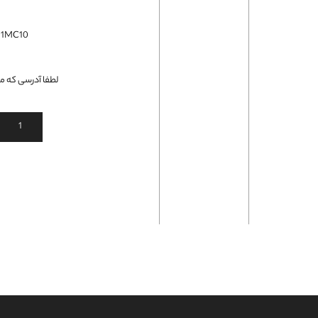
فلت لپتاپ
01MC10
لطفا آدرسی که می