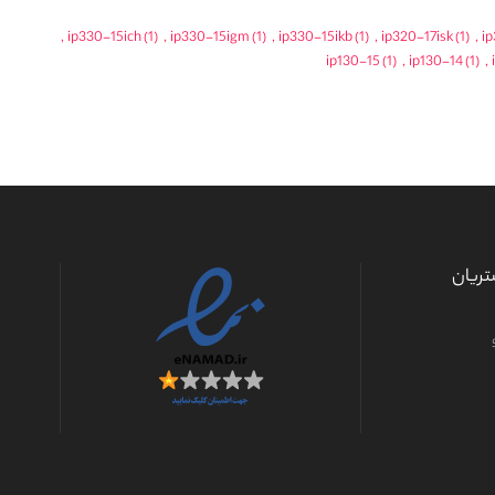
,
ip330-15ich
(1)
,
ip330-15igm
(1)
,
ip330-15ikb
(1)
,
ip320-17isk
(1)
,
ip
ip130-15
(1)
,
ip130-14
(1)
,
ریان