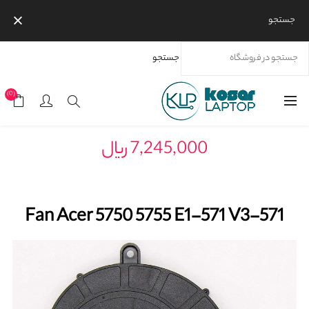
جستجو
جستجو
خانه
محصولات
برندها
ایسر
فن لپتاپ ایسر
Fan Acer 5750 5755 E1-571 V3-571
(0)
7,245,000 ریال
Fan Acer 5750 5755 E1-571 V3-571