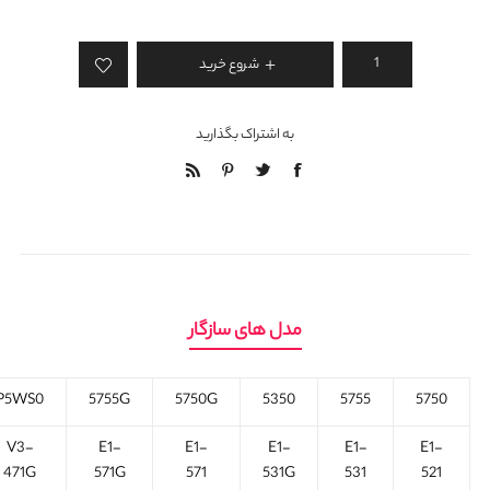
شروع خرید
به اشتراک بگذارید
مدل های سازگار
P5WS0
5755G
5750G
5350
5755
5750
V3-
E1-
E1-
E1-
E1-
E1-
471G
571G
571
531G
531
521