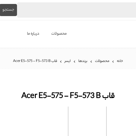
جستجو
محصولات
درباره ما
لپ‌تاپ استوک
خانه
محصولات
برندها
ایسر
قاب Acer E5-575 - F5-573 B
برندها
باتری لپ تاپ
شارژر لپ تاپ
قاب Acer E5-575 - F5-573 B
کیبورد لپ تاپ
ال ای دی لپ تاپ
فن لپتاپ