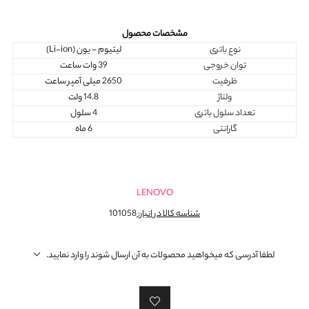
مشخصات محصول
نوع باتری
لیتیوم - یون (Li-ion)
توان خروجی
39 وات ساعت
ظرفیت
2650 میلی آمپر ساعت
ولتاژ
14.8 ولت
تعداد سلول باتری
4 سلول
گارانتی
6 ماه
LENOVO
شناسه کالا در انبار:
101058
لطفا آدرسی که میخواهید محصولات به آن ارسال شوند را وارد نمایید.