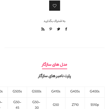
به اشتراک بگذارید
مدل های سازگار
پارت نامبر های سازگار
0s
G505s
G500s
G410s
G405s
G400s
0-
G50-
G50-
G50
Z710
S510p
0
45
30