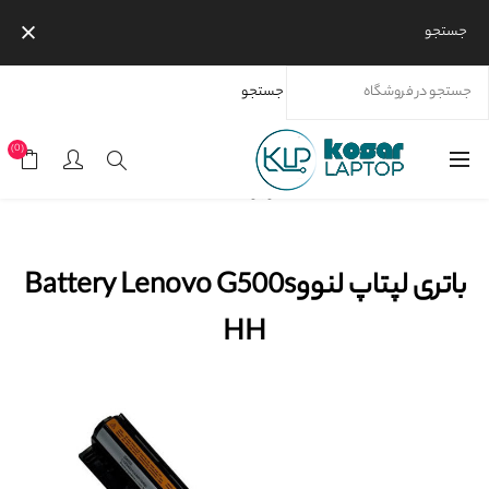
جستجو
جستجو
خانه
محصولات
برندها
باتری لپتاپ لنووBattery Lenovo G500s HH
(0)
موجود نیست
باتری لپتاپ لنووBattery Lenovo G500s
HH