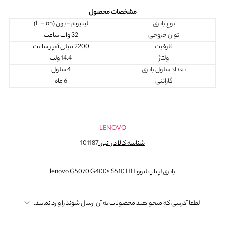
مشخصات محصول
نوع باتری
لیتیوم - یون (Li-ion)
توان خروجی
32 وات ساعت
ظرفیت
2200 میلی آمپر ساعت
ولتاژ
14.4 ولت
تعداد سلول باتری
4 سلول
گارانتی
6 ماه
LENOVO
شناسه کالا در انبار:
101187
باتری لپتاپ لنوو lenovo G5070 G400s S510 HH
لطفا آدرسی که میخواهید محصولات به آن ارسال شوند را وارد نمایید.