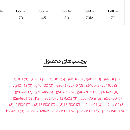
0-
G50-
G50-
G50-
G40-
G40-
0
70
45
30
70M
70
برچسب‌های محصول
,
g510s
(3)
,
g505s
(5)
,
g500s
(5)
,
g410s
(3)
,
g405s
(3)
,
g400s
(3)
,
g40-45
(3)
,
g40-30
(3)
,
g50
(6)
,
z710
(3)
,
s510p
(5)
,
s410p
(3)
,
g50-70
(7)
,
g50-45
(6)
,
g50-30
(6)
,
g40-70m
(3)
,
g40-70
(4)
,
l12m4e01
(3)
,
l12m4a02
(3)
,
l12l4a02
(3)
,
g50-70m
(6)
,
g50-80
(7)
,
(3)
121500173
,
(3)
121500172
,
(3)
121500171
,
l12s4e01
(3)
,
l12s4a02
(3)
l12l4e01
(3)
,
(3)
90202869
,
(3)
121500176
,
(3)
121500175
,
(3)
121500174