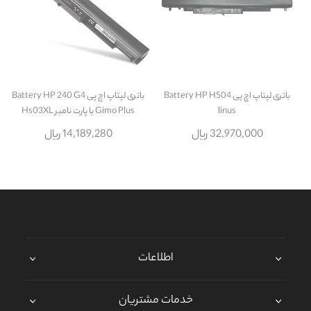
باتری لپتاپ اچ پی Battery HP HS04
باتری لپتاپ اچ پی Battery HP 240 G4
linus
Gimo Plus با پارت نامبر Hs03XL
32,970,000 ریال
14,189,280 ریال
اطلاعات
خدمات مشتریان