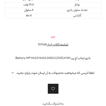
ولتاژ
14.6 ولت
تعداد سلول باتری
4 سلول
گارانتی
6 ماه
HP
شناسه کالا در انبار:
101168
باتری لپتاپ اچ پی Battery HP Hs03 Hs04 240G4 250G4 HH
لطفا آدرسی که میخواهید محصولات به آن ارسال شوند را وارد نمایید.
به اشتراک بگذارید