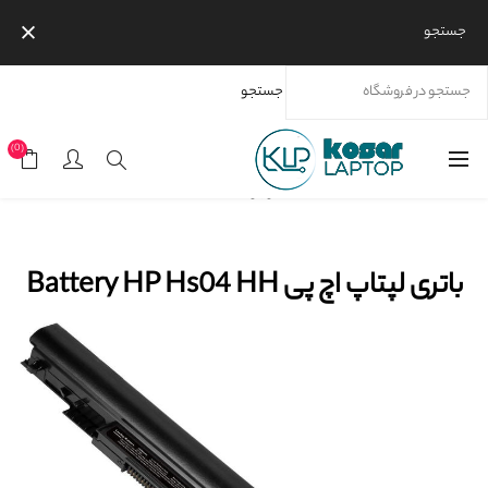
جستجو
جستجو
خانه
محصولات
برندها
اچ پی
باتری لپتاپ اچ پی Battery HP Hs04 HH
(0)
موجود نیست
باتری لپتاپ اچ پی Battery HP Hs04 HH