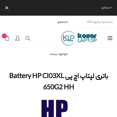
جستجو
جستجو
خانه
محصولات
برندها
اچ پی
باتری لپتاپ اچ پی Battery HP CI03XL 650G2 HH
(0)
موجود نیست
باتری لپتاپ اچ پی Battery HP CI03XL
650G2 HH