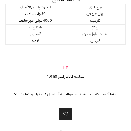
مشخصات محصول
نوع باتری
لیتیوم پلیمر (Li-Po)
توان خروجی
50 وات ساعت
ظرفیت
4000 میلی آمپر ساعت
ولتاژ
11.4 ولت
تعداد سلول باتری
3 سلول
گارانتی
6 ماه
HP
شناسه کالا در انبار:
101181
لطفا آدرسی که میخواهید محصولات به آن ارسال شوند را وارد نمایید.