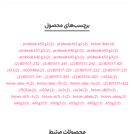
برچسب‌های محصول
,
probook 650 g2
(2)
,
probook 655 g2
(2)
,
hstnn-lb6t
(4)
,
probook 655 g3
(2)
,
probook 640 g2
(2)
,
probook 645 g2
(2)
,
probook 640 g3
(2)
,
probook 645 g3
(2)
,
probook 650 g3
(2)
,
(2)
801517-232
,
(2)
801517-241
,
(2)
801517-242
,
(2)
801517-421
ci03
(2)
,
ci03048xl
(2)
,
(2)
801517-221
,
(2)
801517-222
,
(2)
801517-231
,
(2)
801517-541
,
(2)
801517-831
,
(2)
801554-001
,
c103xl
(2)
,
hstnn-i66c-4
(2)
,
hstnn-i66c-5h
(2)
,
hstnn-i66c-5u
(2)
,
(2)
801517-422
,
t7b31aa
(2)
,
ci03xl
(2)
,
cio3
(2)
,
cio3xl
(2)
,
hstnn-db7n
(2)
,
,
hstnn-i67c-4
(2)
,
hstnn-i67c-5
(2)
,
hstnn-pb6k
(2)
,
hstnn-ub6q
(2)
640g3
(1)
,
645g3
(1)
,
650g3
(1)
,
655g3
(1)
,
645g2
(1)
,
655g2
(1)
محصولات مرتبط