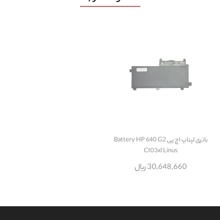
باتری لپتاپ اچ پی Battery HP 640 G2
CI03xl Linus
30,648,660 ریال