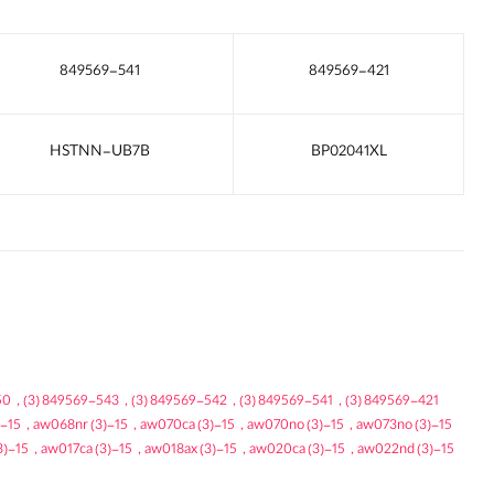
849569-541
849569-421
HSTNN-UB7B
BP02041XL
50
,
(3)
849569-543
,
(3)
849569-542
,
(3)
849569-541
,
(3)
849569-421
15-aw065sa
,
(3)
15-aw068nr
,
(3)
15-aw070ca
,
(3)
15-aw070no
,
(3)
15-aw073no
3)
15-aw010ds
,
(3)
15-aw017ca
,
(3)
15-aw018ax
,
(3)
15-aw020ca
,
(3)
15-aw022nd