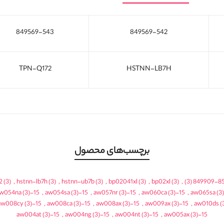
849569-543
849569-542
TPN-Q172
HSTNN-LB7H
برچسب‌های محصول
2
(3)
,
hstnn-lb7h
(3)
,
hstnn-ub7b
(3)
,
bp02041xl
(3)
,
bp02xl
(3)
,
(3)
849909-8
(3)
15-aw054na
,
(3)
15-aw054sa
,
(3)
15-aw057nr
,
(3)
15-aw060ca
,
(3)
(3)
15-aw008cy
,
(3)
15-aw008ca
,
(3)
15-aw008ax
,
(3)
15-aw009ax
,
(
(3)
15-aw004at
,
(3)
15-aw004ng
,
(3)
15-aw004nt
,
(3)
15-aw005ax