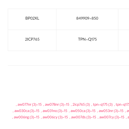
BP02XL
849909-850
2ICP765
TPN-Q175
,
(3)
15-aw077nr
,
(3)
15-aw078nr
,
2icp765
(3)
,
tpn-q175
(3)
,
tpn-q17
,
(3)
15-aw030ca
,
(3)
15-aw031no
,
(3)
15-aw050ca
,
(3)
15-aw053nr
,
,
(3)
15-aw006ng
,
(3)
15-aw006cy
,
(3)
15-aw007ds
,
(3)
15-aw007cy
,