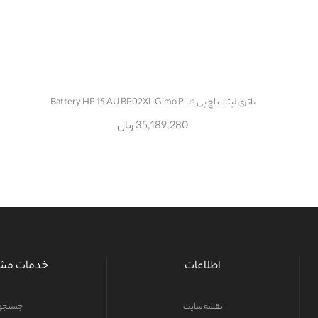
باتری لپتاپ اچ پی Battery HP 15 AU BP02XL Gimo Plus
35,189,280 ریال
اطلاعات
خدمات مشت
نقشه سایت
جستجو