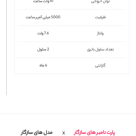
توان خروجی
41 وات ساعت
فلت لپتاپ
ظرفیت
5000 میلی آمپر ساعت
ولتاژ
7.6 ولت
تعداد سلول باتری
2 سلول
گارانتی
6 ماه
پارت نامبر های سازگار
مدل های سازگار