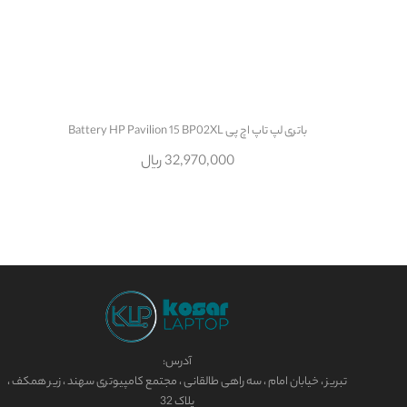
باتری لپ تاپ اچ پی Battery HP Pavilion 15 BP02XL
32,970,000 ریال
آدرس:
تبریز ، خیابان امام ، سه راهی طالقانی ، مجتمع کامپیوتری سهند ، زیر همکف ،
پلاک 32