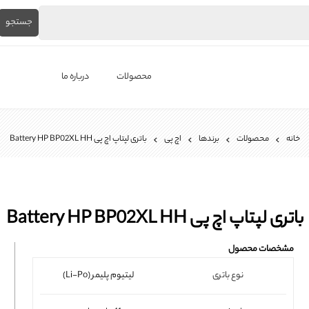
جستجو
محصولات
درباره ما
لپ‌تاپ استوک
خانه
محصولات
برندها
اچ پی
باتری لپتاپ اچ پی Battery HP BP02XL HH
برندها
باتری لپ تاپ
شارژر لپ تاپ
باتری لپتاپ اچ پی Battery HP BP02XL HH
کیبورد لپ تاپ
مشخصات محصول
ال ای دی لپ تاپ
نوع باتری
لیتیوم پلیمر (Li-Po)
فن لپتاپ