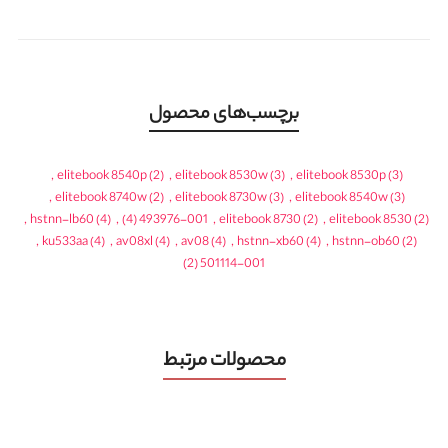
برچسب‌های محصول
,
elitebook 8540p
(2)
,
elitebook 8530w
(3)
,
elitebook 8530p
(3)
,
elitebook 8740w
(2)
,
elitebook 8730w
(3)
,
elitebook 8540w
(3)
,
hstnn-lb60
(4)
,
(4)
493976-001
,
elitebook 8730
(2)
,
elitebook 8530
(2)
,
ku533aa
(4)
,
av08xl
(4)
,
av08
(4)
,
hstnn-xb60
(4)
,
hstnn-ob60
(2)
(2)
501114-001
محصولات مرتبط