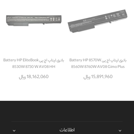
باتری لپتاپ اچ پی Battery HP 8570W
باتری لپتاپ اچ پی Battery HP EliteBook
8530W 8730 W AV08 HH
8560W 8760W AV08 Gimo Plus
15,891,960 ریال
18,162,060 ریال
اطلاعات