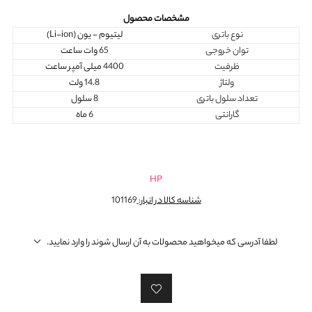
مشخصات محصول
نوع باتری
لیتیوم - یون (Li-ion)
توان خروجی
65 وات ساعت
ظرفیت
4400 میلی آمپر ساعت
ولتاژ
14.8 ولت
تعداد سلول باتری
8 سلول
گارانتی
6 ماه
HP
شناسه کالا در انبار:
101169
لطفا آدرسی که میخواهید محصولات به آن ارسال شوند را وارد نمایید.