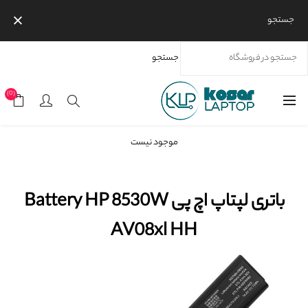
جستجو
جستجو
خانه
محصولات
برندها
اچ پی
باتری لپتاپ اچ پی Battery HP 8530W AV08xl HH
(0)
موجود نیست
باتری لپتاپ اچ پی Battery HP 8530W
AV08xl HH