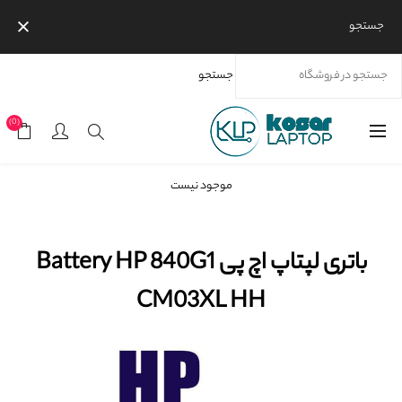
جستجو
جستجو
خانه
محصولات
برندها
اچ پی
باتری لپتاپ اچ پی Battery HP 840G1 CM03XL HH
(0)
موجود نیست
باتری لپتاپ اچ پی Battery HP 840G1
CM03XL HH