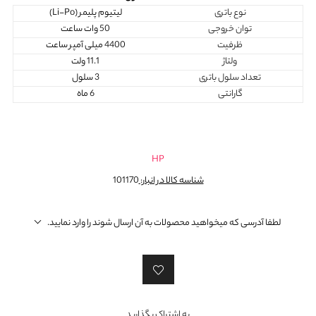
نوع باتری
لیتیوم پلیمر (Li-Po)
توان خروجی
50 وات ساعت
ظرفیت
4400 میلی آمپر ساعت
ولتاژ
11.1 ولت
تعداد سلول باتری
3 سلول
گارانتی
6 ماه
HP
شناسه کالا در انبار:
101170
لطفا آدرسی که میخواهید محصولات به آن ارسال شوند را وارد نمایید.
به اشتراک بگذارید