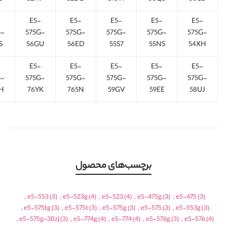
-
E5-
E5-
E5-
E5-
E5-
G-
575G-
575G-
575G-
575G-
575G-
S
56GU
56ED
55S7
55NS
54XH
-
E5-
E5-
E5-
E5-
E5-
G-
575G-
575G-
575G-
575G-
575G-
H
76YK
765N
59GV
59EE
58UJ
برچسب‌های محصول
,
e5-553
(3)
,
e5-523g
(4)
,
e5-523
(4)
,
e5-475g
(3)
,
e5-475
(3)
,
e5-575tg
(3)
,
e5-575t
(3)
,
e5-575g
(3)
,
e5-575
(3)
,
e5-553g
(3)
,
e5-575g-30zj
(3)
,
e5-774g
(4)
,
e5-774
(4)
,
e5-576g
(3)
,
e5-576
(4)