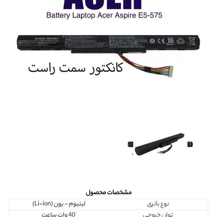
مشخصات محصول
نوع باتری
لیتیوم - یون (Li-ion)
توان خروجی
40 وات ساعت