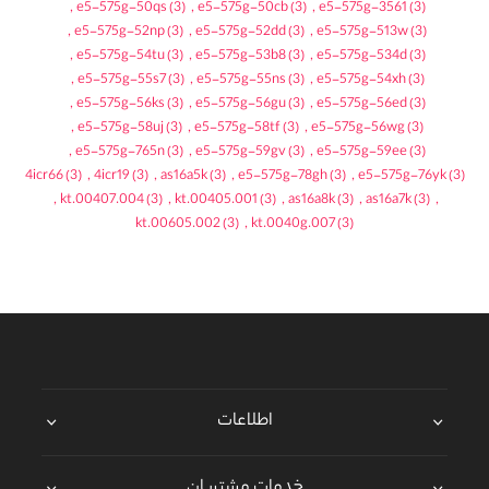
,
e5-575g-50qs
(3)
,
e5-575g-50cb
(3)
,
e5-575g-3561
(3)
,
e5-575g-52np
(3)
,
e5-575g-52dd
(3)
,
e5-575g-513w
(3)
,
e5-575g-54tu
(3)
,
e5-575g-53b8
(3)
,
e5-575g-534d
(3)
,
e5-575g-55s7
(3)
,
e5-575g-55ns
(3)
,
e5-575g-54xh
(3)
,
e5-575g-56ks
(3)
,
e5-575g-56gu
(3)
,
e5-575g-56ed
(3)
,
e5-575g-58uj
(3)
,
e5-575g-58tf
(3)
,
e5-575g-56wg
(3)
,
e5-575g-765n
(3)
,
e5-575g-59gv
(3)
,
e5-575g-59ee
(3)
4icr66
(3)
,
4icr19
(3)
,
as16a5k
(3)
,
e5-575g-78gh
(3)
,
e5-575g-76yk
(3)
,
kt.00407.004
(3)
,
kt.00405.001
(3)
,
as16a8k
(3)
,
as16a7k
(3)
,
kt.00605.002
(3)
,
kt.0040g.007
(3)
اطلاعات
خدمات مشتریان