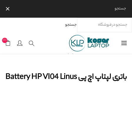
جستجو
جستجو
خانه
محصولات
برندها
اچ پی
باتری لپتاپ اچ پی Battery HP VI04 Linus
(0)
موجود نیست
باتری لپتاپ اچ پی Battery HP VI04 Linus