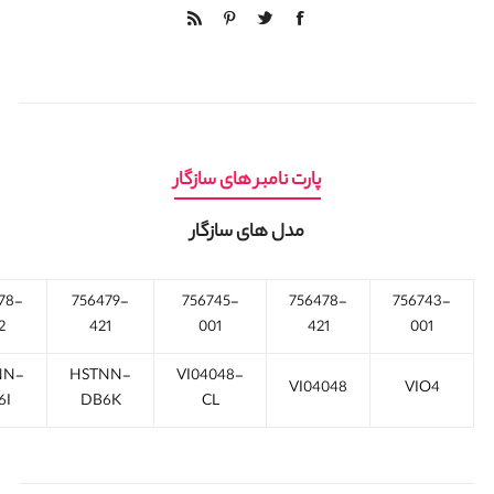
پارت نامبر های سازگار
مدل های سازگار
78-
756479-
756745-
756478-
756743-
2
421
001
421
001
NN-
HSTNN-
VI04048-
VI04048
VIO4
6I
DB6K
CL