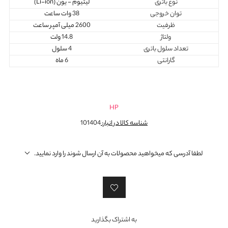
نوع باتری
لیتیوم - یون (Li-ion)
توان خروجی
38 وات ساعت
ظرفیت
2600 میلی آمپر ساعت
ولتاژ
14.8 ولت
تعداد سلول باتری
4 سلول
گارانتی
6 ماه
HP
شناسه کالا در انبار:
101404
لطفا آدرسی که میخواهید محصولات به آن ارسال شوند را وارد نمایید.
به اشتراک بگذارید