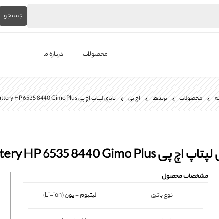
جستجو
محصولات
درباره ما
لپ‌تاپ استوک
ه
محصولات
برندها
اچ پی
باتری لپتاپ اچ پی Battery HP 6535 8440 Gimo Plus
برندها
باتری لپ تاپ
شارژر لپ تاپ
اچ پی Battery HP 6535 8440 Gimo Plus
کیبورد لپ تاپ
مشخصات محصول
ال ای دی لپ تاپ
نوع باتری
لیتیوم - یون (Li-ion)
فن لپتاپ