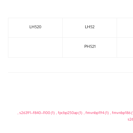
LH520
LH52
PH521
,
s26391-f840-l100
(1)
,
fpcbp250ap
(1)
,
fmvnbp194
(1)
,
fmvnbp186
(
s2