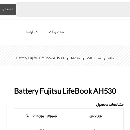
جستجو
محصولات
درباره ما
لپ‌تاپ استوک
خانه
محصولات
برندها
Battery Fujitsu LifeBook AH530
برندها
باتری لپ تاپ
شارژر لپ تاپ
Battery Fujitsu LifeBook AH530
کیبورد لپ تاپ
مشخصات محصول
ال ای دی لپ تاپ
نوع باتری
لیتیوم - یون (Li-ion)
فن لپتاپ