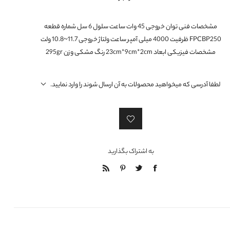
لنوو ThinkCentre / ThinkStation
ایسر Spin
اچ پی Envy
ایسوس سری N
دل سری استودیو
ایسر Extensa
اچ پی Pavilion
ایسوس سری X
مشخصات فنی توان خروجی 45 وات ساعت سلول 6 سل شماره قطعه
FPCBP250 ظرفیت 4000 میلی آمپر ساعت ولتاژ خروجی 11.7~10.8 ولت
ایسر Ferrari
اچ پی Spectre
ایسوس سری B
مشخصات فیزیکی ابعاد 23cm*9cm*2cm رنگ مشکی وزن 295gr
اچ پی ProBook
ایسوس سری A
اچ پی Elite Dragonfly
ایسوس سری F
لطفا آدرسی که میخواهید محصولات به آن ارسال شوند را وارد نمایید.
ایسوس سری U / UL
ایسوس سری K
ایسوس سری G
به اشتراک بگذارید
ایسوس سری R