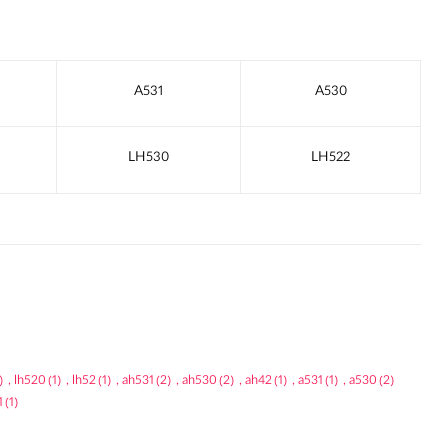
A531
A530
LH530
LH522
)
,
lh520
(1)
,
lh52
(1)
,
ah531
(2)
,
ah530
(2)
,
ah42
(1)
,
a531
(1)
,
a530
(2)
1
(1)