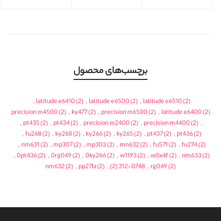
برچسب‌های محصول
,
latitude e6410
(2)
,
latitude e6500
(2)
,
latitude e6510
(2)
precision m4500
(2)
,
ky477
(2)
,
precision m6500
(2)
,
latitude e6400
(2)
,
pt435
(2)
,
pt434
(2)
,
precision m2400
(2)
,
precision m4400
(2)
,
,
fu268
(2)
,
ky268
(2)
,
ky266
(2)
,
ky265
(2)
,
pt437
(2)
,
pt436
(2)
,
nm631
(2)
,
mp307
(2)
,
mp303
(2)
,
mn632
(2)
,
fu571
(2)
,
fu274
(2)
,
0pt436
(2)
,
0rg049
(2)
,
0ky266
(2)
,
w1193
(2)
,
w0x4f
(2)
,
nm633
(2)
nm632
(2)
,
pp27la
(2)
,
(2)
312-0748
,
rg049
(2)