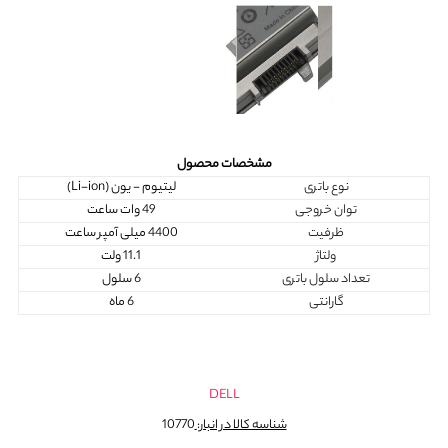
مشخصات محصول
نوع باتری
لیتیوم - یون (Li-ion)
توان خروجی
49 وات ساعت
ظرفیت
4400 میلی آمپر ساعت
ولتاژ
11.1 ولت
تعداد سلول باتری
6 سلول
گارانتی
6 ماه
DELL
شناسه کالا در انبار:
10770