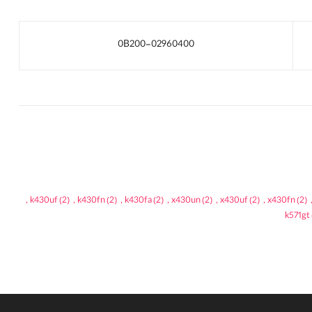
0B200-02960400
,
k430uf
(2)
,
k430fn
(2)
,
k430fa
(2)
,
x430un
(2)
,
x430uf
(2)
,
x430fn
(2)
k571gt