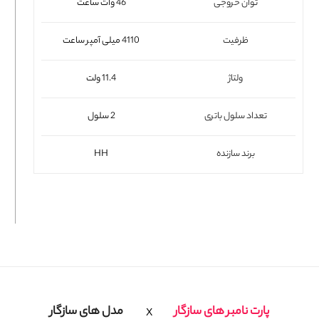
توان خروجی
46 وات ساعت
فلت لپتاپ
ظرفیت
4110 میلی آمپر ساعت
ولتاژ
11.4 ولت
تعداد سلول باتری
2 سلول
برند سازنده
HH
پارت نامبر های سازگار
مدل های سازگار