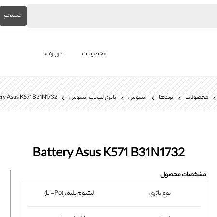
جستجو
محصولات
درباره ما
لپ‌تاپ استوک
محصولات
برندها
ایسوس
باتری لپ‌تاپ ایسوس
ery Asus K571 B31N1732
برندها
باتری لپ تاپ
شارژر لپ تاپ
Battery Asus K571 B31N1732
کیبورد لپ تاپ
مشخصات محصول
ال ای دی لپ تاپ
نوع باتری
لیتیوم پلیمر (Li-Po)
فن لپتاپ