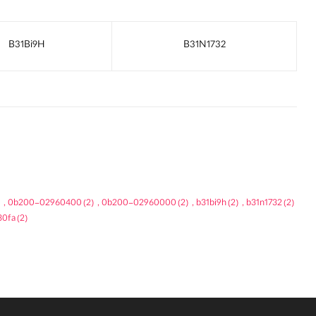
B31Bi9H
B31N1732
,
0b200-02960400
(2)
,
0b200-02960000
(2)
,
b31bi9h
(2)
,
b31n1732
(2)
30fa
(2)