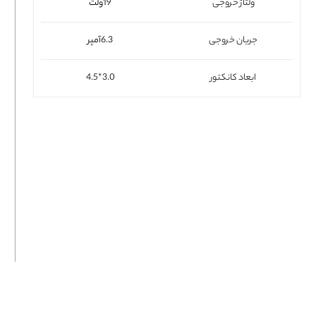
ولتاژ خروجی
19ولت
فلت لپتاپ
جریان خروجی
6.3آمپر
ابعاد کانکتور
3.0*4.5