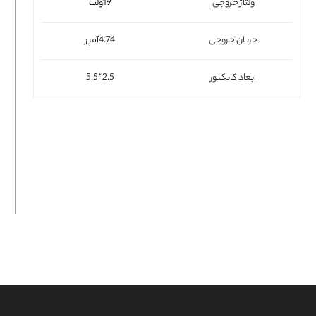
ولتاژ خروجی
19ولت
فلت لپتاپ
جریان خروجی
4.74آمپر
ابعاد کانکتور
2.5*5.5