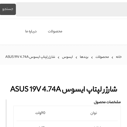
جستجو
محصولات
درباره ما
لپ‌تاپ استوک
خانه
محصولات
برندها
ایسوس
شارژر لپتاپ ایسوس ASUS 19V 4.74A
برندها
باتری لپ تاپ
شارژر لپ تاپ
شارژر لپتاپ ایسوس ASUS 19V 4.74A
کیبورد لپ تاپ
مشخصات محصول
ال ای دی لپ تاپ
توان
90وات
فن لپتاپ