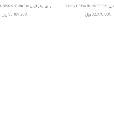
Battery HP P
باتری لپتاپ اچ پی Battery HP 15 AU BP02XL Gimo Plus
32,970,000 ریال
35,189,280 ریال