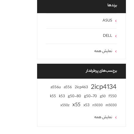
برند‌ها
ASUS
DELL
نمایش همه
برچسب‌های پرطرفدار
2icp4134
a556u
a556
2icp463
k55
k53
g50-80
g50-70
f550
g50
x55
x53
x550z
n5030
m5030
نمایش همه