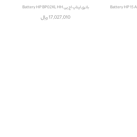
باتری لپتاپ اچ پی Battery HP BP02XL HH
17,027,010 ریال