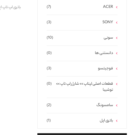
(7)
ACER
باتری لپ تاپ اچ پی avilion 15 BP02XL
(3)
SONY
سونی
(10)
دانستنی ها
(0)
فوجیتسو
(3)
قطعات اصلی لپتاپ >> شارژر لپ تاپ >>
(0)
توشیبا
سامسونگ
(2)
باتری اپل
(1)