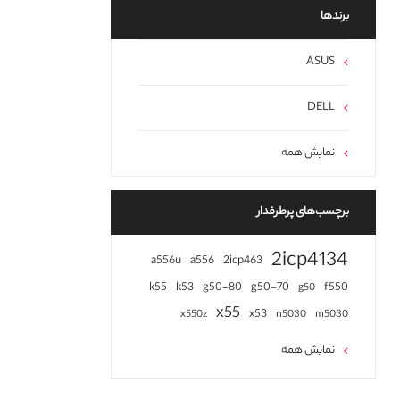
برند‌ها
ASUS
DELL
نمایش همه
برچسب‌های پرطرفدار
2icp4134
a556u
a556
2icp463
k55
k53
g50-80
g50-70
f550
g50
x55
x53
x550z
n5030
m5030
نمایش همه