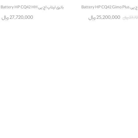
Battery HP CQ
باتری لپتاپ اچ پی Battery HP CQ42 HH با پارت نامبر MU06
25,200,000 ریال
27,720,000 ریال
2 ریال