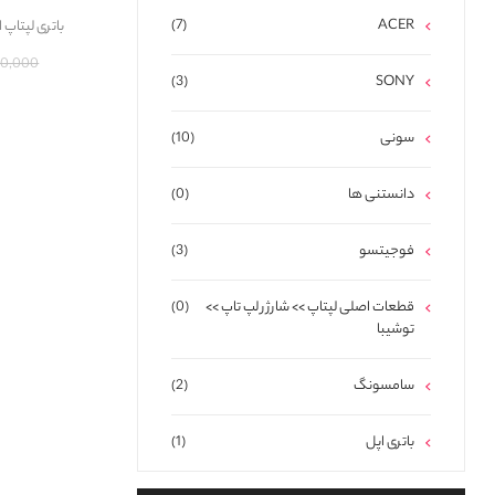
(7)
ACER
باتری لپتاپ اچ پی 42 Gimo Plus
7,720,000
(3)
SONY
سونی
(10)
دانستنی ها
(0)
فوجیتسو
(3)
قطعات اصلی لپتاپ >> شارژر لپ تاپ >>
(0)
توشیبا
سامسونگ
(2)
باتری اپل
(1)