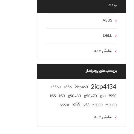
برند‌ها
ASUS
DELL
نمایش همه
برچسب‌های پرطرفدار
2icp4134
a556u
a556
2icp463
k55
k53
g50-80
g50-70
f550
g50
x55
x53
x550z
n5030
m5030
نمایش همه