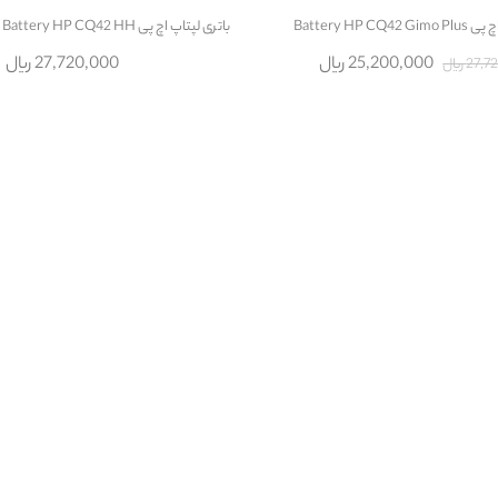
Battery HP CQ
باتری لپتاپ اچ پی Battery HP CQ42 HH با پارت نامبر MU06
25,200,000 ریال
27,720,000 ریال
2 ریال