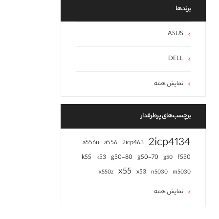
برند‌ها
ASUS
DELL
نمایش همه
برچسب‌های پرطرفدار
2icp4134
a556u
a556
2icp463
k55
k53
g50-80
g50-70
f550
g50
x55
x53
x550z
n5030
m5030
نمایش همه