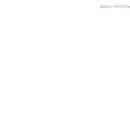
Battery HP HT03xl BK03xl