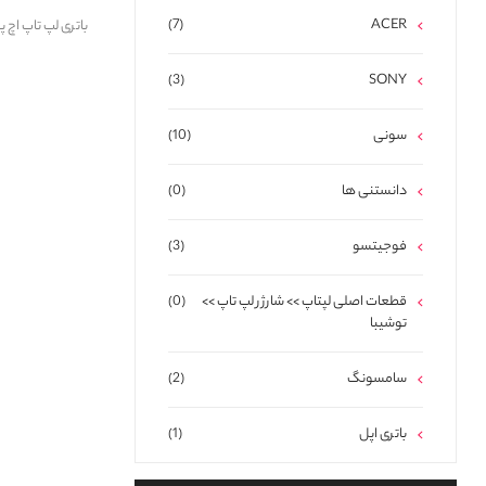
(7)
ACER
باتری لپ تاپ اچ پی ry HP pavilion-15DA HT03XL
(3)
SONY
سونی
(10)
دانستنی ها
(0)
فوجیتسو
(3)
قطعات اصلی لپتاپ >> شارژر لپ تاپ >>
(0)
توشیبا
سامسونگ
(2)
باتری اپل
(1)