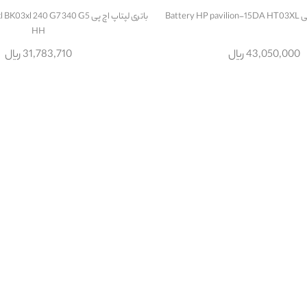
Batte
باتری لپتاپ اچ پی  240 G7 340 G5
HH
43,050,000 ریال
31,783,710 ریال