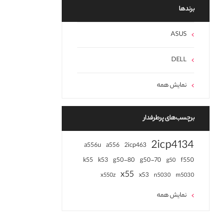
برند‌ها
ASUS
DELL
نمایش همه
برچسب‌های پرطرفدار
2icp4134
a556u
a556
2icp463
k55
k53
g50-80
g50-70
f550
g50
x55
x53
x550z
n5030
m5030
نمایش همه