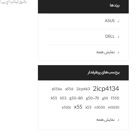
باتری لپتاپ اچ پی Battery HP ProBook 240 G2 OA04 HH
برند‌ها
ASUS
DELL
نمایش همه
برچسب‌های پرطرفدار
2icp4134
a556u
a556
2icp463
k55
k53
g50-80
g50-70
f550
g50
x55
x53
x550z
n5030
m5030
نمایش همه