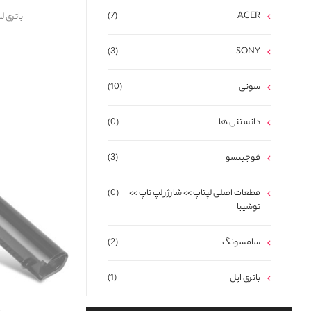
(7)
ACER
باتری لپ تاپ 
(3)
SONY
سونی
(10)
دانستنی ها
(0)
فوجیتسو
(3)
قطعات اصلی لپتاپ >> شارژر لپ تاپ >>
(0)
توشیبا
سامسونگ
(2)
باتری اپل
(1)