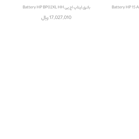
باتری لپتاپ اچ پی Battery HP BP02XL HH
17,027,010 ریال