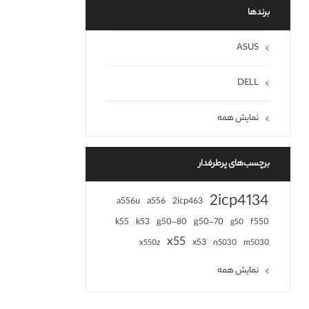
برند‌ها
ASUS
DELL
نمایش همه
برچسب‌های پرطرفدار
2icp4134
a556u
a556
2icp463
k55
k53
g50-80
g50-70
f550
g50
x55
x53
x550z
n5030
m5030
نمایش همه