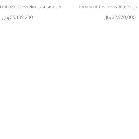
Battery HP P
باتری لپتاپ اچ پی Battery HP 15 AU BP02XL Gimo Plus
32,970,000 ریال
35,189,280 ریال