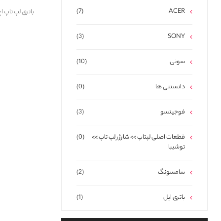
(7)
ACER
باتری لپ تاپ اچ پی avilion 15 BP02XL
(3)
SONY
سونی
(10)
دانستنی ها
(0)
فوجیتسو
(3)
قطعات اصلی لپتاپ >> شارژر لپ تاپ >>
(0)
توشیبا
سامسونگ
(2)
باتری اپل
(1)