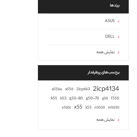
برند‌ها
ASUS
DELL
نمایش همه
برچسب‌های پرطرفدار
2icp4134
a556u
a556
2icp463
k55
k53
g50-80
g50-70
f550
g50
x55
x53
x550z
n5030
m5030
نمایش همه