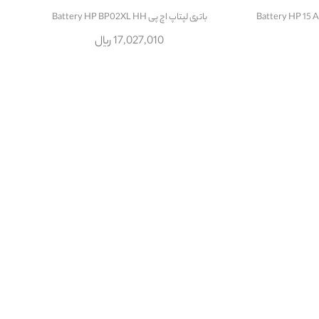
باتری لپتاپ اچ پی Battery HP BP02XL HH
17,027,010 ریال