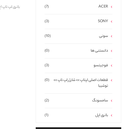
(7)
ACER
باتری لپ تاپ اچ پی avilion 15 BP02XL
(3)
SONY
سونی
(10)
دانستنی ها
(0)
فوجیتسو
(3)
قطعات اصلی لپتاپ >> شارژر لپ تاپ >>
(0)
توشیبا
سامسونگ
(2)
باتری اپل
(1)