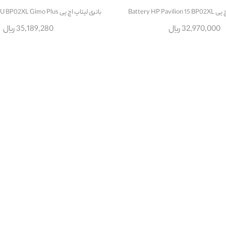
Battery HP P
باتری لپتاپ اچ پی Battery HP 15 AU BP02XL Gimo Plus
32,970,000 ریال
35,189,280 ریال