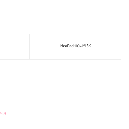
IdeaPad 110-15ISK
k
(3)