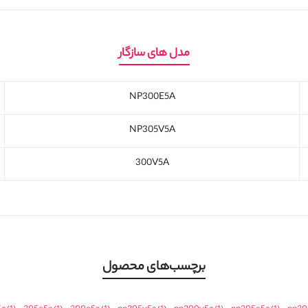
مدل های سازگار
NP300E5A
NP305V5A
300V5A
برچسب‌های محصول