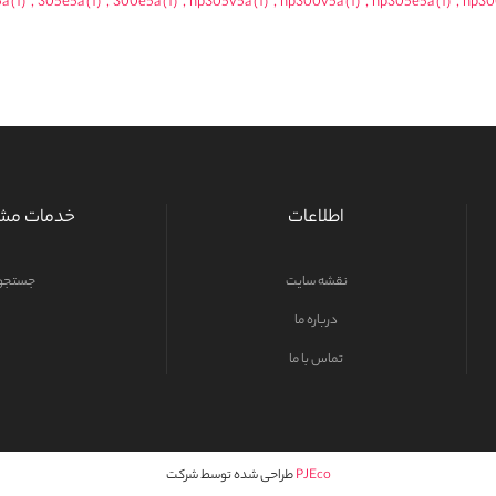
5a
(1)
,
305e5a
(1)
,
300e5a
(1)
,
np305v5a
(1)
,
np300v5a
(1)
,
np305e5a
(1)
,
np30
اطلاعات
خدمات مشت
نقشه سایت
جستجو
درباره ما
تماس با ما
PJEco
طراحی شده توسط شرکت