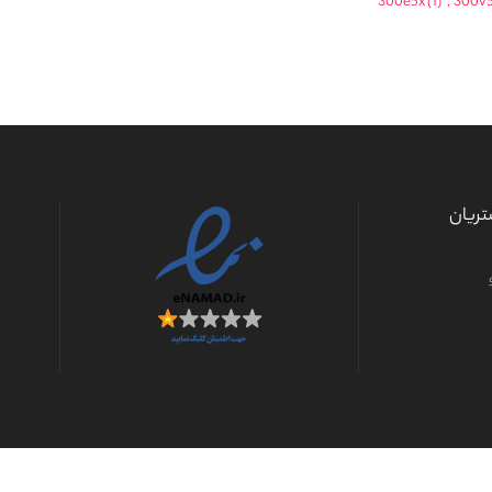
300e5x
(1)
,
300v
ریان