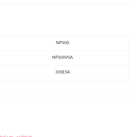
NP300
NP300V5A
305E5A