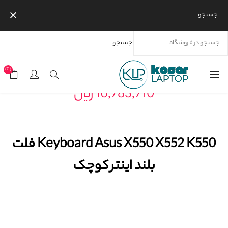
جستجو
جستجو
خانه
محصولات
برندها
Keyboard Asus X550 X552 K550 فلت بلند اينتر کوچک
(0)
10,783,710 ریال
Keyboard Asus X550 X552 K550 فلت
بلند اينتر کوچک