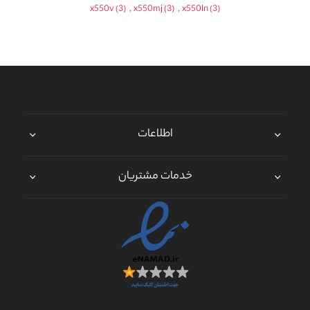
x550v
(3)
,
x550mj
(3)
,
x550ln
(3)
اطلاعات
خدمات مشتریان