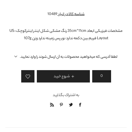
شناسه کالا در انبار:
10489
مشخصات فیزیکی ابعاد 35cm*11cm رنگ مشکی شکل اینتر اینترکوچک-US
Layout فریم بین دکمه ندارد نور پس زمینه ندارد وزن 107g
لطفا آدرسی که میخواهید محصولات به آن ارسال شوند را وارد نمایید.
شروع خرید
به اشتراک بگذارید