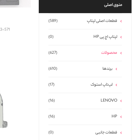
منوی اصلی
قطعات اصلی لپتاپ
(589)
V3-571
لپتاپ اچ پی HP
(0)
محصولات
(627)
برندها
(610)
لپ‌تاپ استوک
(17)
(16)
LENOVO
(16)
HP
قطعات جانبی
(0)