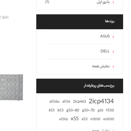
باتری اپل
(1)
62 3pin
برند‌ها
ASUS
DELL
نمایش همه
برچسب‌های پرطرفدار
2icp4134
a556u
a556
2icp463
k55
k53
g50-80
g50-70
f550
g50
x55
x53
x550z
n5030
m5030