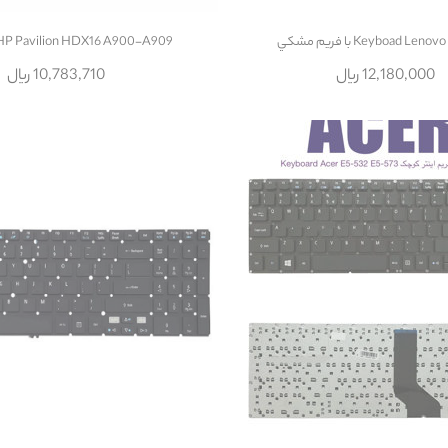
Keyboad L با فريم مشکي
HP Pavilion HDX16 A900-A909
12,180,000 ریال
10,783,710 ریال