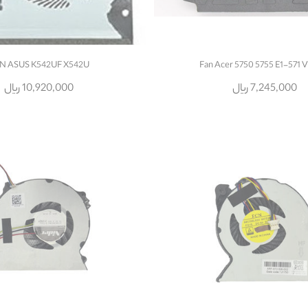
N ASUS K542UF X542U
Fan Acer 5750 5755 E1-571 
7,245,000 ریال
10,920,000 ریال