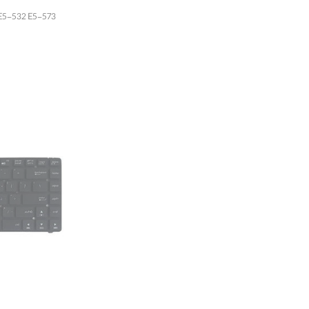
oard Acer E5-532 E5-573