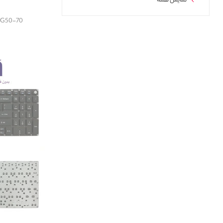
نمایش همه
enovo G50-70