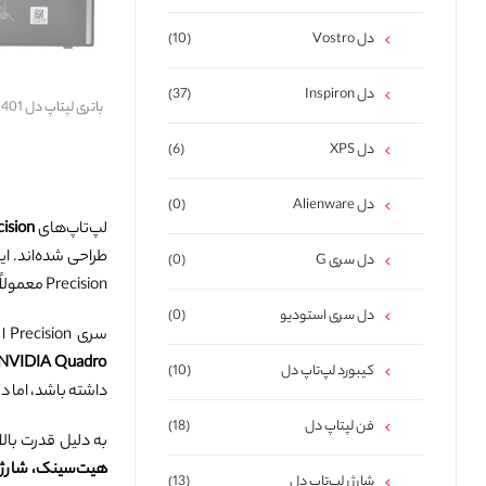
دل Vostro
(10)
دل Inspiron
(37)
باتری
دل XPS
(6)
دل Alienware
(0)
لپ‌تاپ‌های
cision
طراحی شده‌اند. ا
دل سری G
(0)
Precision معمولاً برای کارهای تخصصی مانند AutoCAD، Revit، SolidWorks، 3ds Max و پردازش‌های سنگین داده استفاده می‌شود.
دل سری استودیو
(0)
سری Precision از سخت‌افزار قدرتمندتری نسبت به لپ‌تاپ‌های معمولی بهره می‌برد؛ از جمله
NVIDIA Quadro یا RTX، حافظه رم بالا و سیستم خنک‌کننده پیشرفت
کیبورد لپ‌تاپ دل
(10)
داشته باشد، اما د
فن لپتاپ دل
(18)
به دلیل قدرت بالا و مصرف 
هیت‌سینک، شارژرهای وات‌بالا (130W تا 240W)، باتری پرظرفیت، ال‌سی
شارژر لپ‌تاپ دل
(13)