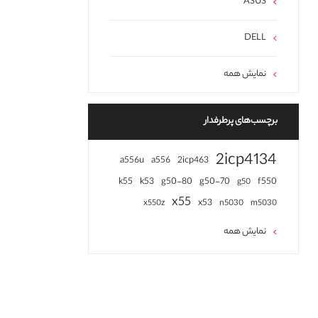
ASUS
DELL
نمایش همه
برچسب‌های پرطرفدار
2icp4134
a556u
a556
2icp463
k55
k53
g50-80
g50-70
f550
g50
x55
x53
x550z
n5030
m5030
نمایش همه