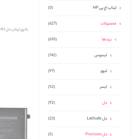
لپتاپ اچ پی HP
(0)
محصولات
(627)
برندها
(610)
ایسوس
(142)
لنوو
(97)
ایسر
(52)
دل
(92)
دل Latitude
(23)
دل Precision
(5)