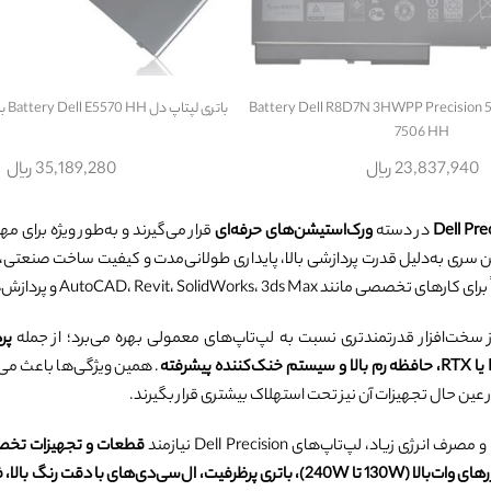
 لپتاپ دل Battery Dell R8D7N 3HWPP Precision 5401
باتری لپتاپ دل Battery Dell E5570 HH با پارت نامبر 6MT4T
7506 HH
23,837,940 ریال
35,189,280 ریال
Dell Pre
در دسته
ورک‌استیشن‌های حرفه‌ای
قرار می‌گیرند و به‌طور ویژه برای م
ین سری به‌دلیل قدرت پردازشی بالا، پایداری طولانی‌مدت و کیفیت ساخت صنعتی، 
ه
. همین ویژگی‌ها باعث می‌
ر عین حال تجهیزات آن نیز تحت استهلاک بیشتری قرار بگیرند.
انرژی زیاد، لپ‌تاپ‌های Dell Precision نیازمند
قطعات و تجهیزات تخ
‌دی‌های با دقت رنگ بالا، فلت تصویر و کیبورد حرفه‌ای